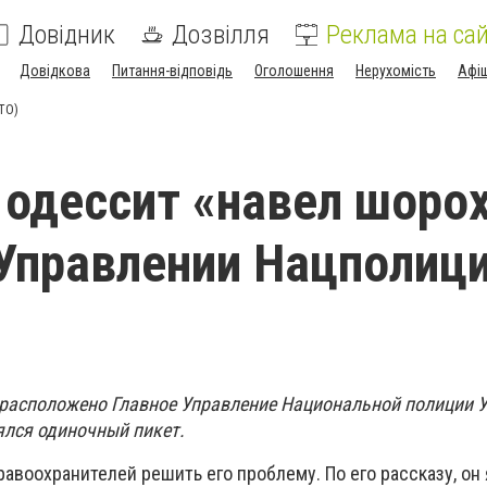
Довідник
Дозвілля
Реклама на сай
Довідкова
Питання-відповідь
Оголошення
Нерухомість
Афі
ТО)
одессит «навел шорох
Управлении Нацполиц
е расположено Главное Управление Национальной полиции 
ялся одиночный пикет.
авоохранителей решить его проблему. По его рассказу, он