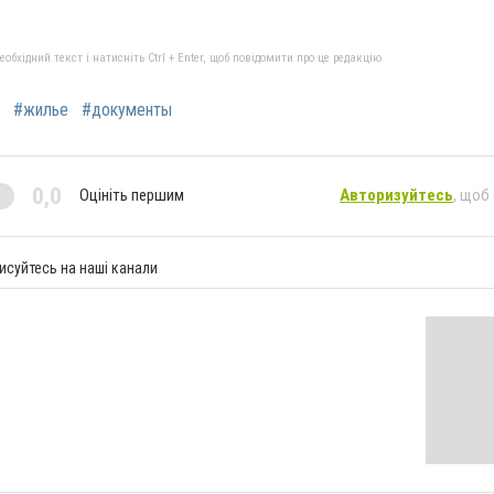
бхідний текст і натисніть Ctrl + Enter, щоб повідомити про це редакцію
#жилье
#документы
0,0
Оцініть першим
Авторизуйтесь
, щоб
исуйтесь на наші канали