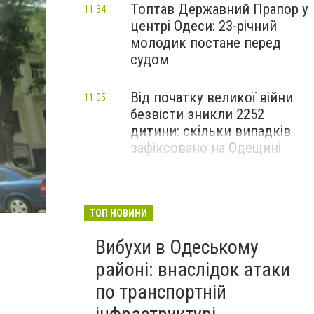
Топтав Державний Прапор у
11:34
центрі Одеси: 23-річний
молодик постане перед
судом
Від початку великої війни
11:05
безвісти зникли 2252
дитини: скільки випадків
зафіксовано на Одещині
ТОП НОВИНИ
Вибухи в Одеському
районі: внаслідок атаки
по транспортній