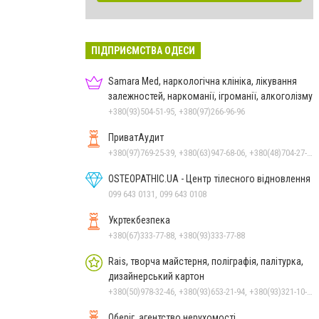
ПІДПРИЄМСТВА ОДЕСИ
Samara Med, наркологічна клініка, лікування
залежностей, наркоманії, ігроманії, алкоголізму
+380(93)504-51-95, +380(97)266-96-96
ПриватАудит
+380(97)769-25-39, +380(63)947-68-06, +380(48)704-27-72
OSTEOPATHIC.UA - Центр тілесного відновлення
099 643 0131, 099 643 0108
Укртекбезпека
+380(67)333-77-88, +380(93)333-77-88
Rais, творча майстерня, поліграфія, палітурка,
дизайнерський картон
+380(50)978-32-46, +380(93)653-21-94, +380(93)321-10-71
Оберіг, агентство нерухомості