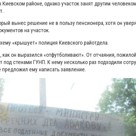
 Киевском районе, однако участок занят другим человеком
т.
орый вынес решение не в пользу пенсионера, хотя он уверя
окументов на участок.
схему «крышует» полиция Киевского райотдела.
е, как он выразился «отфутболивают». От отчаяния, пожило
т под стенами ГУНП. К нему несколько раз подходили сотр
е предложил ему написать заявление.