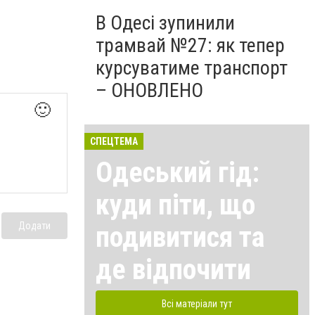
В Одесі зупинили
трамвай №27: як тепер
курсуватиме транспорт
– ОНОВЛЕНО
🙂
СПЕЦТЕМА
Одеський гід:
куди піти, що
Додати
подивитися та
де відпочити
Всі матеріали тут