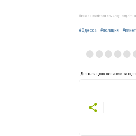
Якщо ви помітили помилку, виділіть нео
#Одесса
#полиция
#пикет
Діліться цією новиною та підп