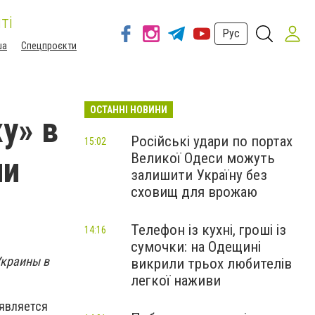
ті
Рус
ша
Спецпроєкти
ОСТАННІ НОВИНИ
у» в
Російські удари по портах
15:02
Великої Одеси можуть
ии
залишити Україну без
сховищ для врожаю
Телефон із кухні, гроші із
14:16
сумочки: на Одещині
Украины в
викрили трьох любителів
легкої наживи
 является