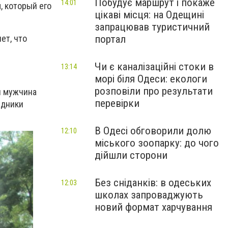
Побудує маршрут і покаже
14:01
, который его
цікаві місця: на Одещині
запрацював туристичний
портал
ет, что
Чи є каналізаційні стоки в
13:14
морі біля Одеси: екологи
розповіли про результати
й мужчина
перевірки
удники
В Одесі обговорили долю
12:10
міського зоопарку: до чого
дійшли сторони
Без сніданків: в одеських
12:03
школах запроваджують
новий формат харчування