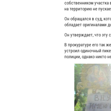
собственником участка в
на территорию не пускае
Он обращался в суд, кот
обладает оригиналами д
Он утверждает, что эту 
В прокуратуре его так ж
устроил одиночный пике
полиции, однако никто н