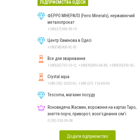
ПІДПРИЄМСТВА ОДЕСИ
ФЕРРО МІНЕРАЛЗ (Ferro Minerals), нержавіючий
металопрокат
+380(67)996-99-19
Центр Євмінова в Одесі
+380(98)900-92-93
Все для зварювання
+380(63)735-10-12, +380(95)855-66-83, +380(50)392-42-94
Crystal aqua
+380 (93) 5265161, +380 (67) 116-69-30
Tescoma, магазин посуду
Ясновидяча Жасмин, ворожіння на картах Таро,
зняття порчі, приворот, возз'єднання сім'ї
0 (93) 350 09 08
Додати підприємство