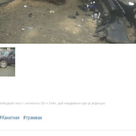
бхідний текст і натисніть Ctrl + Enter, щоб повідомити про це редакцію
#Канатная
#трамваи