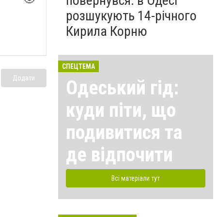
повернувся: в Одесі
розшукують 14-річного
Кирила Корню
СПЕЦТЕМА
Додати
Одеський гід:
куди піти, що
подивитися та
де відпочити
Всі матеріали тут