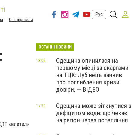
ті
Рус
ша
Спецпроєкти
ОСТАННІ НОВИНИ
:
Одещина опинилася на
18:02
першому місці за скаргами
на ТЦК: Лубінець заявив
про поглиблення кризи
довіри, — ВІДЕО
Одещина може зіткнутися з
17:20
дефіцитом води: що чекає
на регіон через потепління
 ДТП «влетел»