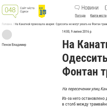
Новини
Погода
Карта міста
Головна
На Канатной произошла авария: Одесситы не могут уехать на Фонтан тр
14:00, 9 липня 2016 р.
На Канат
Пенов Владимир
Одесситы
Фонтан 
На пересечении улиц Ка
Из-за него остановлено 
в столб между трамвайн