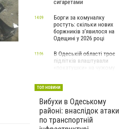
сигаретами
Борги за комуналку
14:09
ростуть: скільки нових
боржників з’явилося на
сушко2
Одещині у 2026 році
В Одеській області троє
13:06
підлітків влаштували
«покатушки» на чужому
скутері: чим усе закінчилося
ТОП НОВИНИ
Вибухи в Одеському
районі: внаслідок атаки
по транспортній