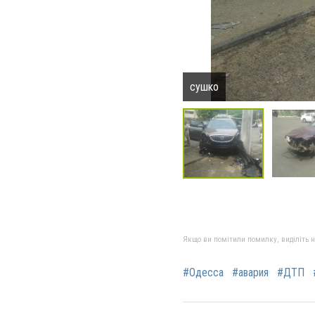
сушко
Якщо ви помітили помилку, виділіть нео
#Одесса
#авария
#ДТП