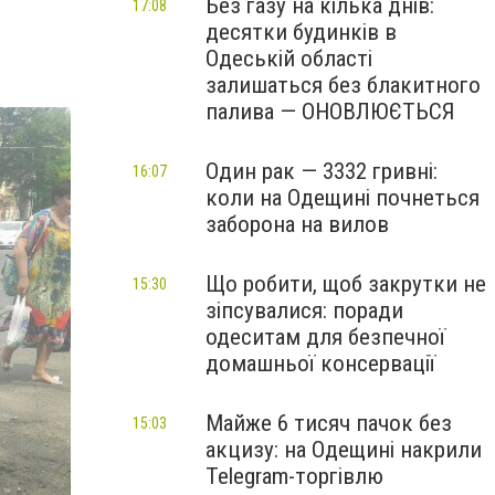
Без газу на кілька днів:
17:08
десятки будинків в
Одеській області
залишаться без блакитного
палива — ОНОВЛЮЄТЬСЯ
Один рак — 3332 гривні:
16:07
коли на Одещині почнеться
заборона на вилов
Що робити, щоб закрутки не
15:30
зіпсувалися: поради
одеситам для безпечної
домашньої консервації
Майже 6 тисяч пачок без
15:03
акцизу: на Одещині накрили
Telegram-торгівлю