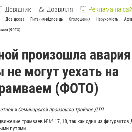
Довідник
Дозвілля
Реклама на сай
Довідкова
Питання-відповідь
Оголошення
Нерухомість
Афі
амваем (ФОТО)
ной произошла авария
 не могут уехать на
трамваем (ФОТО)
натной и Семинарской произошло тройное ДТП.
движение трамваев №№ 17, 18, так как один из фигурантов
ыми путями.