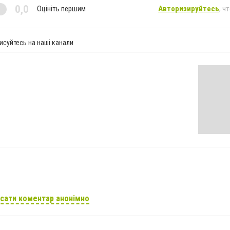
0,0
Оцініть першим
Авторизируйтесь
, ч
исуйтесь на наші канали
сати коментар анонімно