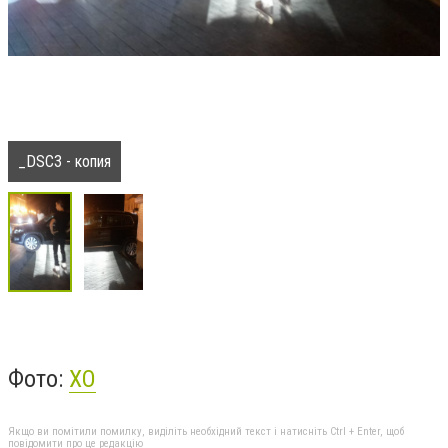
_DSC3 - копия
Фото:
ХО
Якщо ви помітили помилку, виділіть необхідний текст і натисніть Ctrl + Enter, щоб
повідомити про це редакцію