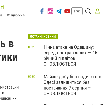
ті
Рус
ша
Спецпроєкти
ОСТАННІ НОВИНИ
ь в
Нічна атака на Одещину:
09:23
серед постраждалих — 16-
тики
річний підліток —
ОНОВЛЮЄТЬСЯ
Майже добу без води: хто в
09:02
Одесі залишиться без
инистрации
постачання 7 серпня –
ь в
ОНОВЛЮЄТЬСЯ
 чиновник