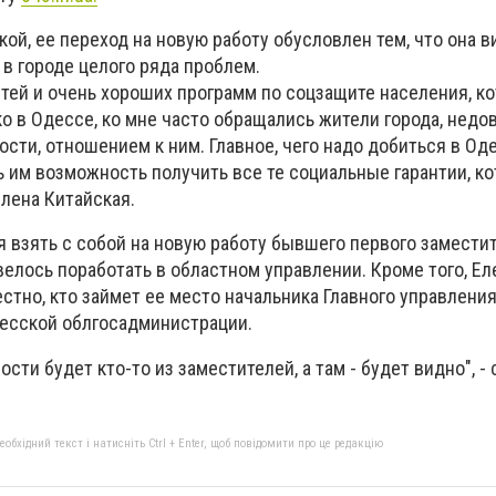
ой, ее переход на новую работу обусловлен тем, что она в
в городе целого ряда проблем.
тей и очень хороших программ по соцзащите населения, ко
о в Одессе, ко мне часто обращались жители города, нед
ости, отношением к ним. Главное, чего надо добиться в Оде
ь им возможность получить все те социальные гарантии, к
лена Китайская.
 взять с собой на новую работу бывшего первого заместит
елось поработать в областном управлении. Кроме того, Ел
естно, кто займет ее место начальника Главного управления
есской облгосадминистрации.
сти будет кто-то из заместителей, а там - будет видно", -
бхідний текст і натисніть Ctrl + Enter, щоб повідомити про це редакцію