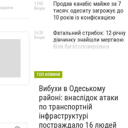
Продав канабіс майже за 7
17:05
 оцінити
Вчора
тисяч: одеситу загрожує до
10 років із конфіскацією
Фатальний стрибок: 12-річну
16:20
Вчора
дівчинку знайшли мертвою
біля багатоповерхівки
ТОП НОВИНИ
Вибухи в Одеському
районі: внаслідок атаки
по транспортній
інфраструктурі
постраждало 16 людей