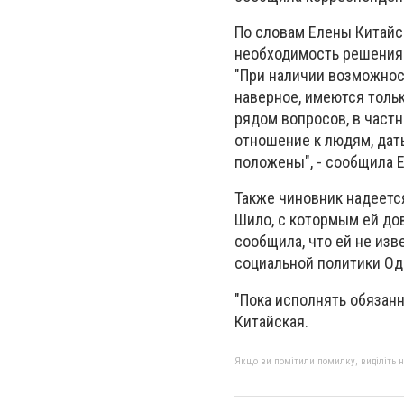
По словам Елены Китайск
необходимость решения 
"При наличии возможнос
наверное, имеются тольк
рядом вопросов, в частн
отношение к людям, дат
положены", - сообщила Е
Также чиновник надеется
Шило, с котормым ей дов
сообщила, что ей не изв
социальной политики Од
"Пока исполнять обязанно
Китайская.
Якщо ви помітили помилку, виділіть нео