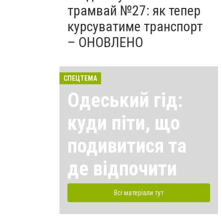
трамвай №27: як тепер
курсуватиме транспорт
– ОНОВЛЕНО
СПЕЦТЕМА
Одеський гід:
куди піти, що
подивитися та
де відпочити
Всі матеріали тут