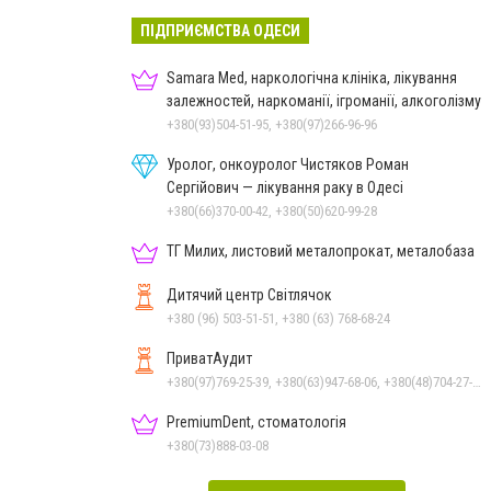
ПІДПРИЄМСТВА ОДЕСИ
Samara Med, наркологічна клініка, лікування
залежностей, наркоманії, ігроманії, алкоголізму
+380(93)504-51-95, +380(97)266-96-96
Уролог, онкоуролог Чистяков Роман
Сергійович — лікування раку в Одесі
+380(66)370-00-42, +380(50)620-99-28
ТГ Милих, листовий металопрокат, металобаза
Дитячий центр Світлячок
+380 (96) 503-51-51, +380 (63) 768-68-24
ПриватАудит
+380(97)769-25-39, +380(63)947-68-06, +380(48)704-27-72
PremiumDent, стоматологія
+380(73)888-03-08