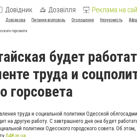
Довідник
Дозвілля
Реклама на сай
Довідкова
Питання-відповідь
Оголошення
Нерухомість
Афі
сского горсовета
тайская будет работат
енте труда и соцполи
о горсовета
авления труда и социальной политики Одесской облгосадм
ит на другую работу. С завтрашнего дня она будет работат
циальной политики Одесского городского совета. Об этом,
нту
048.in.ua.