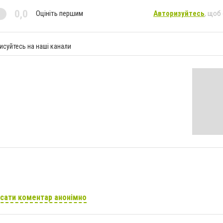
0,0
Оцініть першим
Авторизуйтесь
, щоб
исуйтесь на наші канали
сати коментар анонімно