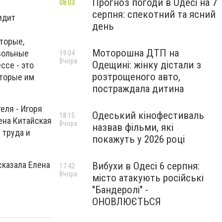
Прогноз погоди в Одесі на 7
08:03
серпня: спекотний та ясний
идит
день
торые,
Моторошна ДТП на
овольные
19:04
Вчора
Одещині: жінку дістали з
ссе - это
розтрощеного авто,
оторые им
постраждала дитина
еля - Игоря
Одеський кінофестиваль
18:15
ена Китайская
Вчора
назвав фільми, які
 труда и
покажуть у 2026 році
 сказала Елена
Вибухи в Одесі 6 серпня:
17:42
Вчора
місто атакують російські
"Бандеролі" -
ОНОВЛЮЄТЬСЯ