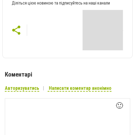
Діліться цією новиною та підписуйтесь на наші канали
Коментарі
Авторизуватись
Написати коментар анонімно
🙂