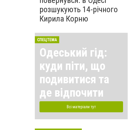
повернувся: в Одесі
розшукують 14-річного
Кирила Корню
СПЕЦТЕМА
Одеський гід:
куди піти, що
подивитися та
де відпочити
Всі матеріали тут