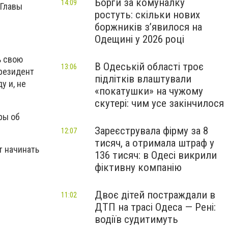
Борги за комуналку
14:09
 Главы
ростуть: скільки нових
боржників з’явилося на
Одещині у 2026 році
ь свою
В Одеській області троє
13:06
Президент
підлітків влаштували
у и, не
«покатушки» на чужому
скутері: чим усе закінчилося
ры об
Зареєструвала фірму за 8
12:07
тисяч, а отримала штраф у
т начинать
136 тисяч: в Одесі викрили
фіктивну компанію
Двоє дітей постраждали в
11:02
ДТП на трасі Одеса — Рені:
водіїв судитимуть