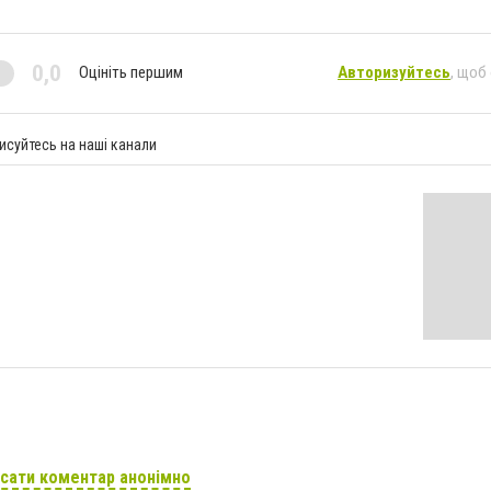
0,0
Оцініть першим
Авторизуйтесь
, щоб
исуйтесь на наші канали
сати коментар анонімно