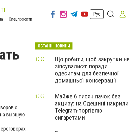
ті
Рус
ша
Спецпроєкти
ОСТАННІ НОВИНИ
ать
Що робити, щоб закрутки не
15:30
зіпсувалися: поради
к
одеситам для безпечної
домашньої консервації
Майже 6 тисяч пачок без
15:03
акцизу: на Одещині накрили
оворов с
Telegram-торгівлю
 на высшую
сигаретами
переговорах