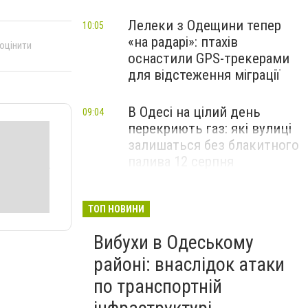
Лелеки з Одещини тепер
10:05
«на радарі»: птахів
 оцінити
оснастили GPS-трекерами
для відстеження міграції
В Одесі на цілий день
09:04
перекриють газ: які вулиці
залишаться без блакитного
палива 12 серпня
ТОП НОВИНИ
Вибухи в Одеському
районі: внаслідок атаки
по транспортній