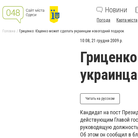
Новини
Погода
Карта міста
Головна
Гриценко: Ющенко может сделать украинцам новогодний подарок
10:08, 21 грудня 2009 р.
Гриценко
украинца
Читать на русском
Кандидат на пост Презид
действующим Главой го
руководящую должность
Об этом он сообщил в бл