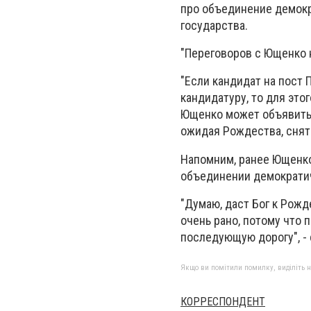
про объединение демокр
государства.
"Переговоров с Ющенко н
"Если кандидат на пост
кандидатуру, то для это
Ющенко может объявить 
ожидая Рождества, снять
Напомним, ранее Ющенко
объединении демократич
"Думаю, даст Бог к Рожд
очень рано, потому что п
последующую дорогу", -
Якщо ви помітили помилку, виділіть нео
КОРРЕСПОНДЕНТ