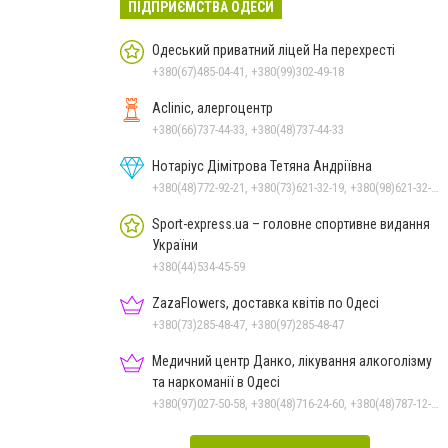
ПІДПРИЄМСТВА ОДЕСИ
Одеський приватний ліцей На перехресті
+380(67)485-04-41, +380(99)302-49-18
Aclinic, алергоцентр
+380(66)737-44-33, +380(48)737-44-33
Нотаріус Дімітрова Тетяна Андріївна
+380(48)772-92-21, +380(73)621-32-19, +380(98)621-32-19
Sport-express.ua – головне спортивне видання
України
+380(44)534-45-59
ZazaFlowers, доставка квітів по Одесі
+380(73)285-48-47, +380(97)285-48-47
Медичний центр Данко, лікування алкоголізму
та наркоманії в Одесі
+380(97)027-50-58, +380(48)716-24-60, +380(48)787-12-36