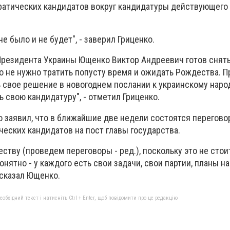
атических кандидатов вокруг кандидатуры действующего
е было и не будет", - заверил Гриценко.
 Президента Украины Ющенко Виктор Андреевич готов снят
го не нужно тратить попусту время и ожидать Рождества. 
свое решение в новогоднем послании к украинскому народ
 свою кандидатуру", - отметил Гриценко.
 заявил, что в ближайшие две недели состоятся перегово
еских кандидатов на пост главы государства.
еству (проведем переговоры - ред.), поскольку это не стои
онятно - у каждого есть свои задачи, свои партии, планы на
 сказал Ющенко.
бхідний текст і натисніть Ctrl + Enter, щоб повідомити про це редакцію