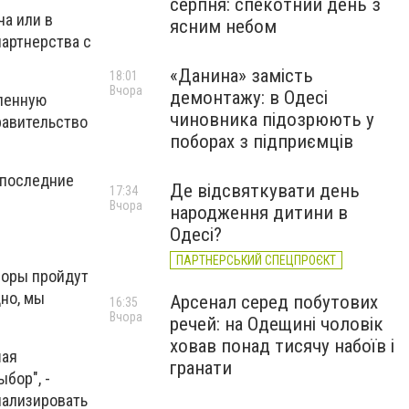
серпня: спекотний день з
ча или в
ясним небом
партнерства с
«Данина» замість
18:01
Вчора
демонтажу: в Одесі
вленную
чиновника підозрюють у
равительство
поборах з підприємців
 последние
Де відсвяткувати день
17:34
Вчора
народження дитини в
Одесі?
ПАРТНЕРСЬКИЙ СПЕЦПРОЄКТ
боры пройдут
дно, мы
Арсенал серед побутових
16:35
Вчора
речей: на Одещині чоловік
ховав понад тисячу набоїв і
шая
гранати
бор", -
нализировать