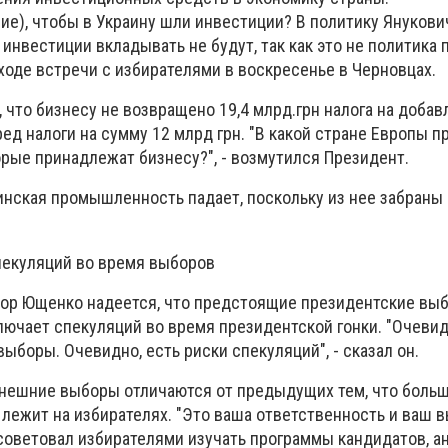
ие), чтобы в Украину шли инвестиции? В политику Янукови
инвестиции вкладывать не будут, так как это не политика 
в ходе встречи с избирателями в воскресенье в Черновцах.
 что бизнесу не возвращено 19,4 млрд.грн налога на доба
ед налоги на сумму 12 млрд грн. "В какой стране Европы п
орые принадлежат бизнесу?", - возмутился Президент.
инская промышленность падает, поскольку из нее забраны
пекуляций во время выборов
ор Ющенко надеется, что предстоящие президентские вы
лючает спекуляций во время президентской гонки. "Очеви
ыборы. Очевидно, есть риски спекуляций", - сказал он.
нешние выборы отличаются от предыдущих тем, что боль
лежит на избирателях. "Это ваша ответственность и ваш вы
осоветовал избирателями изучать программы кандидатов, а