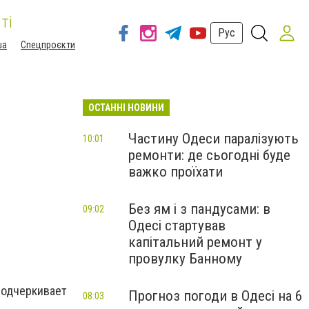
ті
Рус
ша
Спецпроєкти
ОСТАННІ НОВИНИ
Частину Одеси паралізують
10:01
ремонти: де сьогодні буде
важко проїхати
Без ям і з пандусами: в
09:02
Одесі стартував
капітальний ремонт у
провулку Банному
подчеркивает
Прогноз погоди в Одесі на 6
08:03