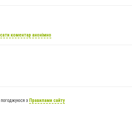
сати коментар анонімно
я погоджуюся з
Правилами сайту