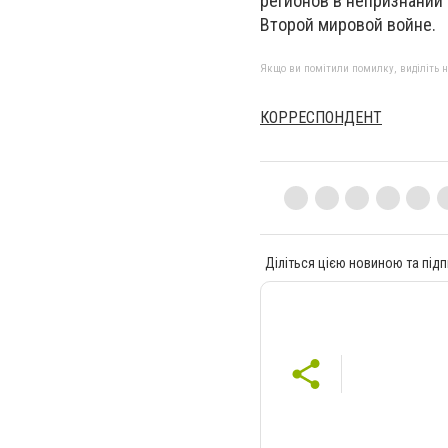
регионов в непризнании
Второй мировой войне.
Якщо ви помітили помилку, виділіть нео
КОРРЕСПОНДЕНТ
Діліться цією новиною та підп