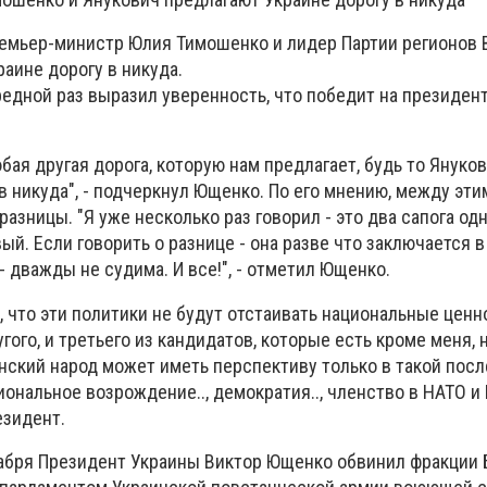
премьер-министр Юлия Тимошенко и лидер Партии регионов 
аине дорогу в никуда.
редной раз выразил уверенность, что победит на президен
бая другая дорога, которую нам предлагает, будь то Януко
 в никуда", - подчеркнул Ющенко. По его мнению, между эт
разницы. "Я уже несколько раз говорил - это два сапога од
ый. Если говорить о разнице - она разве что заключается в
- дважды не судима. И все!", - отметил Ющенко.
 что эти политики не будут отстаивать национальные ценн
угого, и третьего из кандидатов, которые есть кроме меня,
инский народ может иметь перспективу только в такой пос
иональное возрождение.., демократия.., членство в НАТО 
езидент.
кабря Президент Украины Виктор Ющенко обвинил фракции 