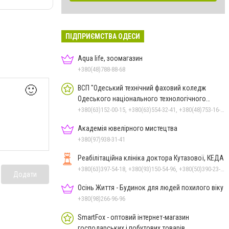
ПІДПРИЄМСТВА ОДЕСИ
Aqua life, зоомагазин
+380(48)788-88-68
🙂
ВСП "Одеський технічний фаховий коледж
Одеського національного технологічного
університету"
+380(63)152-00-15, +380(63)554-32-41, +380(48)753-16-51, +380(48)753-16-55, +380(48)753-16-56, +380(48)753-16-57
Академія ювелірного мистецтва
+380(97)938-31-41
Реабілітаційна клініка доктора Кутазової, КЕДА
+380(63)397-54-18, +380(93)150-54-96, +380(50)390-23-91
Додати
Осінь Життя - Будинок для людей похилого віку
+380(98)266-96-96
SmartFox - оптовий інтернет-магазин
господарських і побутових товарів