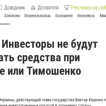
Довідник
Дозвілля
Реклама на сай
Довідкова
Питання-відповідь
Оголошення
Нерухомість
Афі
имошенко
Инвесторы не будут
ть средства при
е или Тимошенко
Украины, действующий глава государства Виктор Ющенко 
ния инвестиционных средств в экономику страны.