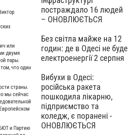
інфраструктурі
постраждало 16 людей
Виктор
– ОНОВЛЮЄТЬСЯ
тских
Без світла майже на 12
вич или
годин: де в Одесі не буде
ими двумя
електроенергії 2 серпня
ной пары.
 том, что один
Вибухи в Одесі:
російська ракета
ости страны.
 но мы сейчас
пошкодила лікарню,
ледовательной
підприємство та
и Европейском
коледж, є поранені -
ОНОВЛЮЄТЬСЯ
БЮТ и Партию