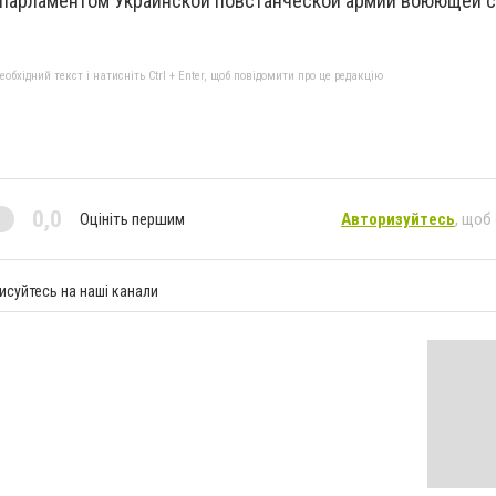
 парламентом Украинской повстанческой армии воюющей с
бхідний текст і натисніть Ctrl + Enter, щоб повідомити про це редакцію
0,0
Оцініть першим
Авторизуйтесь
, щоб
исуйтесь на наші канали