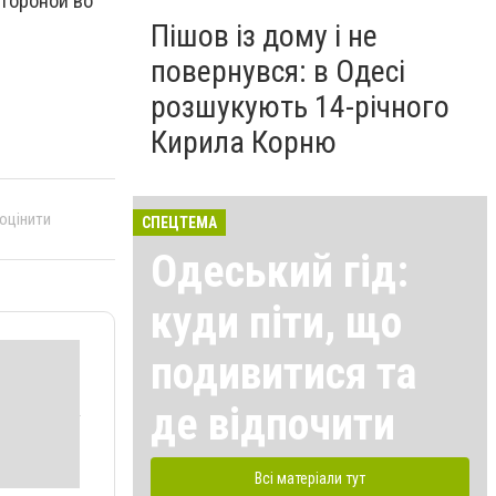
тороной во
Пішов із дому і не
повернувся: в Одесі
розшукують 14-річного
Кирила Корню
 оцінити
СПЕЦТЕМА
Одеський гід:
куди піти, що
подивитися та
де відпочити
Всі матеріали тут