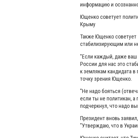
информацию и осознанно
Ющенко советует полити
Крыму
Также Ющенко советует 
стабилизирующим или не
"Если каждый, даже ваш
России для нас это ста
к землякам кандидата в
точку зрения Ющенко.
"Не надо бояться (отвеч
если ты не политикан, а
подчеркнул, что надо вы
Президент вновь заявил
"Утверждаю, что в Украи
Ющенко считает, что Ти