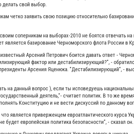
 делать свой выбор.
кам четко заявить свою позицию относительно базирован
своим соперникам на выборах-2010 не боятся отвечать на 
т является базирование Черноморского флота России в К
 известный Арсений Петрович боится давать ответ - Черн
билизирующий фактор или дестабилизирующий?", - обратил
 президенты Арсения Яценюка. "Дестабилизирующий", - вы
ать на данный вопрос ), если ты исповедуешь национальны
 государственный деятель,"- считает политик. В то же вре
полнять Конституцию и не вести дискуссий по данному во
, что является приверженцем евроатлантического курса Ук
не будет европейская политика безопасности", - сказал он.
мошенко и Янукович предлагают Украине дорогу в никуда