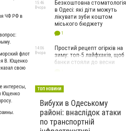
Безкоштовна стоматологія
15:46
Вчора
в Одесі: які діти можуть
ия ЧФ РФ в
лікувати зуби коштом
міського бюджету
1
вопрос:
рыму.
Простий рецепт огірків на
14:06
Вчора
оморский флот
зиму: топ-5 лайфхаків, щоб
ся В. Ющенко
банки стояли до весни
сказал свою
1
е интересы,
ТОП НОВИНИ
мя Ющенко
просу.
Вибухи в Одеському
районі: внаслідок атаки
раины.
по транспортній