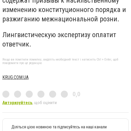
содержат призывы к насильственному
изменению конституционного порядка и
разжиганию межнациональной розни.
Лингвистическую экспертизу оплатит
ответчик.
Якщо ви помітили помилку, виділіть необхідний текст і натисніть Ctrl + Enter, щоб
повідомити про це редакцію
KRUG.COM.UA
0,0
Авторизуйтесь
, щоб оцінити
Діліться цією новиною та підписуйтесь на наші канали