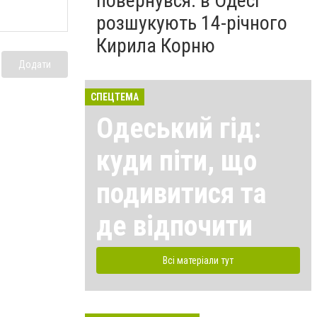
повернувся: в Одесі
розшукують 14-річного
Кирила Корню
Додати
СПЕЦТЕМА
Одеський гід:
куди піти, що
подивитися та
де відпочити
Всі матеріали тут