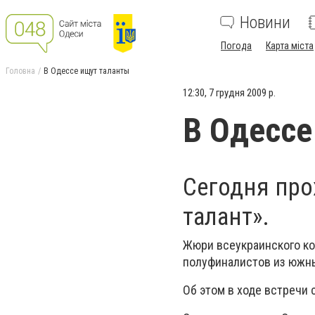
Новини
Погода
Карта міста
Головна
В Одессе ищут таланты
12:30, 7 грудня 2009 р.
В Одессе
Сегодня про
талант».
Жюри всеукраинского кон
полуфиналистов из южны
Об этом в ходе встречи