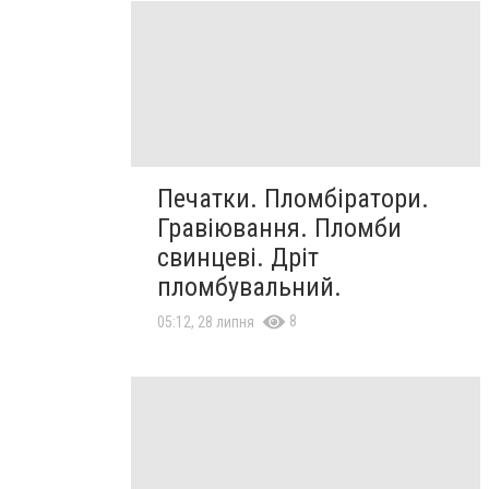
Печатки. Пломбіратори.
Гравіювання. Пломби
свинцеві. Дріт
пломбувальний.
8
05:12, 28 липня