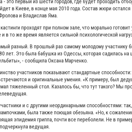
а - это первый из шести городов, где будет проходить отбо
йдет в Киеве, в конце мая 2010 года. Состав жюри остался
Фролова и Владислав Яма.
кастинги проходят при полном зале, что морально готовит
 и в то же время является сильной психологической нагруз
амый разный. В прошлый раз самому молодому участнику бы
80 лет. Это была бабушка из Одессы, которая садилась на ш
льбиты», - сообщила Оксана Марченко.
шинство участников показывают стандартные способности: 
встречаются и оригинальные умения. «К примеру, был деду
мал тяжеленный стол. Казалось бы, что тут такого? Мы про
телеведущая.
участники и с другими неординарными способностями: так,
лампочками, была также поющая обезьяна. «Но, к сожалени
оящая эпидемия гриппа, почти все переболели. Не в пример
- подчеркнула ведущая.