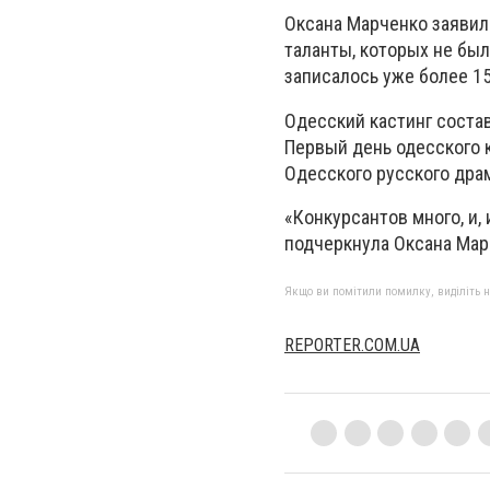
Оксана Марченко заявил
таланты, которых не был
записалось уже более 15
Одесский кастинг соста
Первый день одесского 
Одесского русского драм
«Конкурсантов много, и, 
подчеркнула Оксана Мар
Якщо ви помітили помилку, виділіть нео
REPORTER.COM.UA