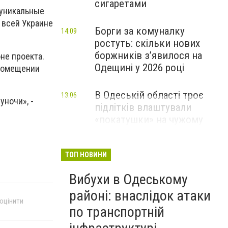
сигаретами
 уникальные
 всей Украине
Борги за комуналку
14:09
ростуть: скільки нових
боржників з’явилося на
не проекта.
Одещині у 2026 році
 помещении
В Одеській області троє
13:06
уночи», -
підлітків влаштували
«покатушки» на чужому
скутері: чим усе закінчилося
ТОП НОВИНИ
Вибухи в Одеському
районі: внаслідок атаки
 оцінити
по транспортній