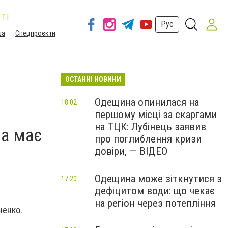
ті
Рус
ша
Спецпроєкти
ОСТАННІ НОВИНИ
Одещина опинилася на
18:02
першому місці за скаргами
на ТЦК: Лубінець заявив
на має
про поглиблення кризи
довіри, — ВІДЕО
Одещина може зіткнутися з
17:20
дефіцитом води: що чекає
на регіон через потепління
ченко.