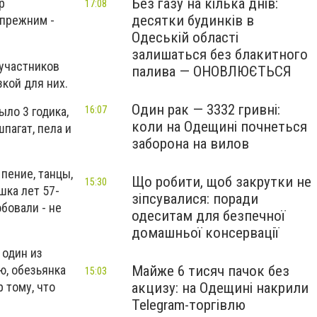
Без газу на кілька днів:
р
17:08
десятки будинків в
 прежним -
Одеській області
залишаться без блакитного
 участников
палива — ОНОВЛЮЄТЬСЯ
кой для них.
Один рак — 3332 гривні:
ло 3 годика,
16:07
коли на Одещині почнеться
пагат, пела и
заборона на вилов
пение, танцы,
Що робити, щоб закрутки не
15:30
шка лет 57-
зіпсувалися: поради
бовали - не
одеситам для безпечної
домашньої консервації
 один из
Майже 6 тисяч пачок без
ю, обезьянка
15:03
акцизу: на Одещині накрили
 тому, что
Telegram-торгівлю