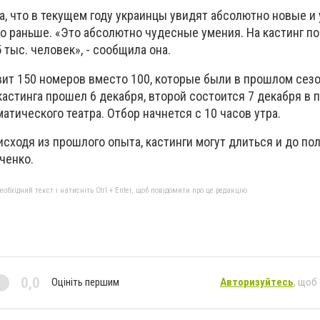
а, что в текущем году украинцы увидят абсолютно новые и
о раньше. «Это абсолютно чудесные умения. На кастинг по
 тыс. человек», - сообщила она.
вит 150 номеров вместо 100, которые были в прошлом сезо
кастинга прошел 6 декабря, второй состоится 7 декабря в
атического театра. Отбор начнется с 10 часов утра.
исходя из прошлого опыта, кастинги могут длиться и до пол
ченко.
бхідний текст і натисніть Ctrl + Enter, щоб повідомити про це редакцію
0,0
Оцініть першим
Авторизуйтесь
, щоб