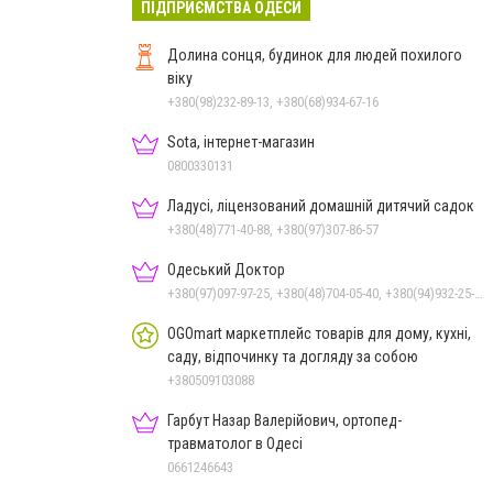
ПІДПРИЄМСТВА ОДЕСИ
Долина сонця, будинок для людей похилого
віку
+380(98)232-89-13, +380(68)934-67-16
Sota, інтернет-магазин
0800330131
Ладусі, ліцензований домашній дитячий садок
+380(48)771-40-88, +380(97)307-86-57
Одеський Доктор
+380(97)097-97-25, +380(48)704-05-40, +380(94)932-25-40, +380(97)792-26-79
OGOmart маркетплейс товарів для дому, кухні,
саду, відпочинку та догляду за собою
+380509103088
Гарбут Назар Валерійович, ортопед-
травматолог в Одесі
0661246643