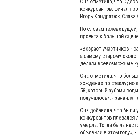
Она отметила, что Одесс
конкурсантов; финал про
Игорь Кондратюк, Слава 
По словам телеведущей, 
проекта к большой сцене
«Возраст участников - с
а самому старому около 
делала всевозможные ку
Она отметила, что боль
хождение по стеклу; но 
58, который зубами поды
получилось», - заявила 
Она добавила, что были 
конкурсантов плевался 
умерла. Тогда была наст
объявили в этом году», 