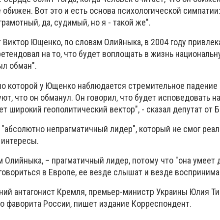
 обижен. Вот это и есть основа психологической симпатии: 
грамотный, да, судимый, но я - такой же".
Виктор Ющенко, по словам Олийныка, в 2004 году привлек
ретендовал на то, что будет воплощать в жизнь национальн
ыл обман".
 по которой у Ющенко наблюдается стремительное падение 
ют, что он обманул. Он говорил, что будет исповедовать 
ет широкий геополитический вектор", - сказал депутат от 
 "абсолютно непрагматичный лидер", который не смог реа
 интересы.
 Олийныка, – прагматичный лидер, потому что "она умеет
говориться в Европе, ее везде слышат и везде воспринима
ний антагонист Кремля, премьер-министр Украины Юлия Т
го фаворита России, пишет издание Корреспондент.