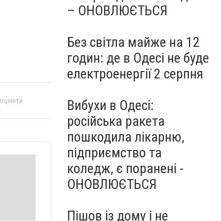
– ОНОВЛЮЄТЬСЯ
Без світла майже на 12
годин: де в Одесі не буде
електроенергії 2 серпня
 оцінити
Вибухи в Одесі:
російська ракета
пошкодила лікарню,
підприємство та
коледж, є поранені -
ОНОВЛЮЄТЬСЯ
Пішов із дому і не