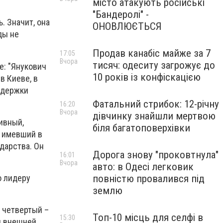
місто атакують російські
"Бандеролі" -
. Значит, она
ОНОВЛЮЄТЬСЯ
ды не
Продав канабіс майже за 7
17:05
Вчора
тисяч: одеситу загрожує до
е: "Янукович
10 років із конфіскацією
в Киеве, в
оддержки
Фатальний стрибок: 12-річну
16:20
Вчора
дівчинку знайшли мертвою
ивный,
біля багатоповерхівки
, имевший в
дарства. Он
Дорога знову "проковтнула"
16:01
Вчора
авто: в Одесі легковик
о лидеру
повністю провалився під
землю
 четвертый –
Топ-10 місць для селфі в
15:30
н внешней