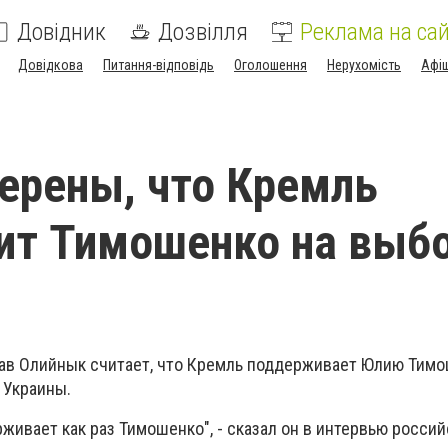
Довідник
Дозвілля
Реклама на сай
Довідкова
Питання-відповідь
Оголошення
Нерухомість
Афі
ерены, что Кремль
ит Тимошенко на выб
ав Олийнык считает, что Кремль поддерживает Юлию Тимо
 Украины.
живает как раз Тимошенко", - сказал он в интервью россий