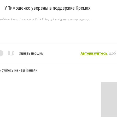
У Тимошенко уверены в поддержке Кремля
бхідний текст і натисніть Ctrl + Enter, щоб повідомити про це редакцію
0,0
Оцініть першим
Авторизуйтесь
, щоб
исуйтесь на наші канали