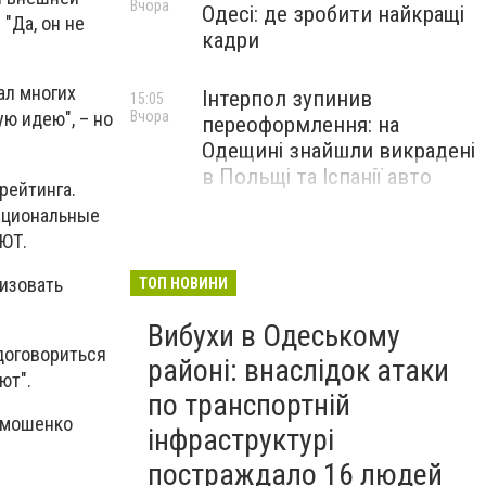
Вчора
Одесі: де зробити найкращі
"Да, он не
кадри
ал многих
Інтерпол зупинив
15:05
Вчора
ую идею", – но
переоформлення: на
Одещині знайшли викрадені
в Польщі та Іспанії авто
рейтинга.
национальные
БЮТ.
лизовать
ТОП НОВИНИ
Вибухи в Одеському
 договориться
районі: внаслідок атаки
ют".
по транспортній
имошенко
інфраструктурі
постраждало 16 людей