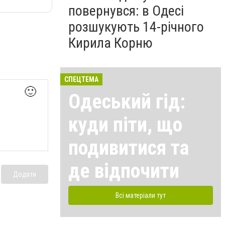
повернувся: в Одесі
розшукують 14-річного
Кирила Корню
СПЕЦТЕМА
🙂
Одеський гід:
куди піти, що
подивитися та
де відпочити
Додати
Всі матеріали тут