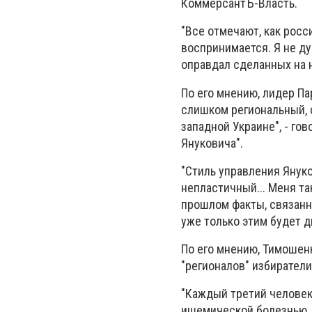
КоммерсантЪ-Власть.
"Все отмечают, как росс
воспринимается. Я не д
оправдал сделанных на н
По его мнению, лидер Па
слишком региональный, 
западной Украине", - го
Януковича".
"Стиль управления Янук
непластичный... Меня та
прошлом факты, связанн
уже только этим будет д
По его мнению, Тимошенк
"регионалов" избирател
"Каждый третий человек
ишемической болезнью… 