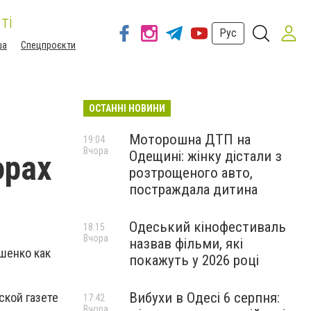
ті
Рус
ша
Спецпроєкти
ОСТАННІ НОВИНИ
Моторошна ДТП на
19:04
Вчора
Одещині: жінку дістали з
орах
розтрощеного авто,
постраждала дитина
Одеський кінофестиваль
18:15
Вчора
назвав фільми, які
шенко как
покажуть у 2026 році
Вибухи в Одесі 6 серпня:
ской газете
17:42
Вчора