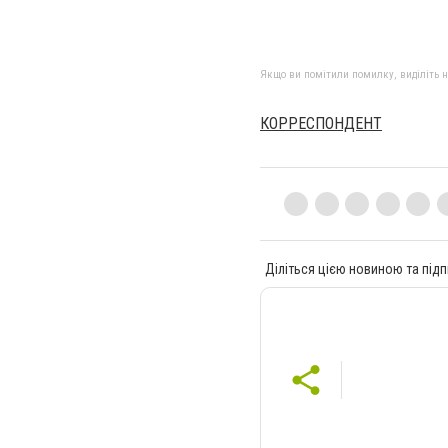
Якщо ви помітили помилку, виділіть нео
КОРРЕСПОНДЕНТ
Діліться цією новиною та підп