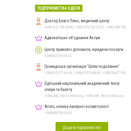
ПІДПРИЄМСТВА ОДЕСИ
Доктор Благо Плюс, медичний центр
+380 (67) 742-54-82, +380 (97) 242-29-22, +380 (48) 702-34-24
Адвокатське об'єднання Актум
Центр правової допомоги, юридичні послуги
+380(67)259-05-22
Громадська організація "Шлях подолання"
+380(67)577-56-68, +380(67)574-88-82, +380(50)477-00-04, +380(67)500-38-00, +380(99)756-00-09
Одеський національний академічний театр
опери та балету
+380 (48) 780-15-09 Касса, +380 (48) 780-15-28 Касса
Aristo, клініка лазерної косметології
+380(48)709-30-00
Додати підприємство