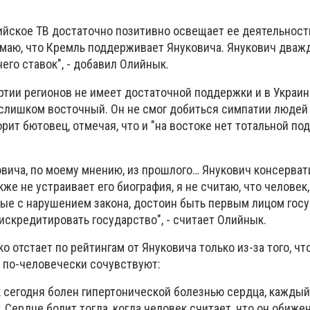
ийское ТВ достаточно позитивно освещает ее деятельность
умаю, что Кремль поддерживает Януковича. Янукович дваж
его ставок", - добавил Олийнык.
ртии регионов не имеет достаточной поддержки и в Украин
слишком восточный. Он не смог добиться симпатии людей 
ворит бютовец, отмечая, что и "на востоке нет тотальной п
овича, по моему мнению, из прошлого… Янукович консерват
кже не устраивает его биография, я не считаю, что человек
ые с нарушением закона, достоин быть первым лицом госу
искредитировать государство", - считает Олийнык.
о отстает по рейтингам от Януковича только из-за того, чт
и по-человечески сочувствуют:
 сегодня болен гипертонической болезнью сердца, каждый
Сердце болит тогда, когда человек считает, что он обиже