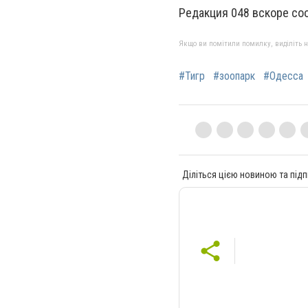
Редакция 048 вскоре соо
Якщо ви помітили помилку, виділіть нео
#Тигр
#зоопарк
#Одесса
Діліться цією новиною та підп