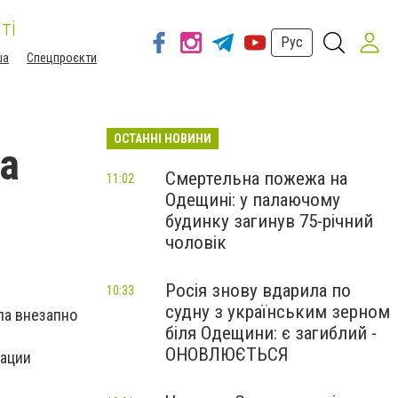
ті
Рус
ша
Спецпроєкти
ОСТАННІ НОВИНИ
ла
Смертельна пожежа на
11:02
Одещині: у палаючому
будинку загинув 75-річний
чоловік
Росія знову вдарила по
10:33
судну з українським зерном
ла внезапно
біля Одещини: є загиблий -
ОНОВЛЮЄТЬСЯ
зации