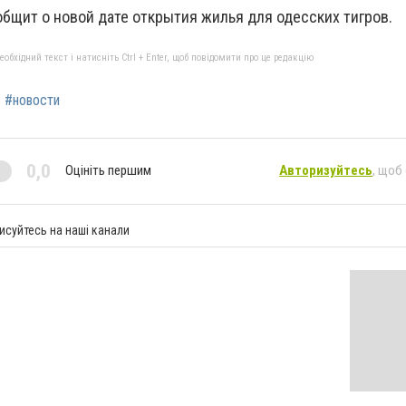
бщит о новой дате открытия жилья для одесских тигров.
бхідний текст і натисніть Ctrl + Enter, щоб повідомити про це редакцію
#новости
0,0
Оцініть першим
Авторизуйтесь
, щоб
исуйтесь на наші канали