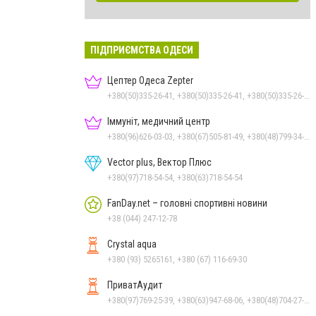
ПІДПРИЄМСТВА ОДЕСИ
Цептер Одеса Zepter
+380(50)335-26-41, +380(50)335-26-41, +380(50)335-26-41
Іммуніт, медичний центр
+380(96)626-03-03, +380(67)505-81-49, +380(48)799-34-35
Vector plus, Вектор Плюс
+380(97)718-54-54, +380(63)718-54-54
FanDay.net – головні спортивні новини
+38 (044) 247-12-78
Crystal aqua
+380 (93) 5265161, +380 (67) 116-69-30
ПриватАудит
+380(97)769-25-39, +380(63)947-68-06, +380(48)704-27-72