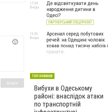
Де відсвяткувати день
17:34
Вчора
народження дитини в
Одесі?
ПАРТНЕРСЬКИЙ СПЕЦПРОЄКТ
Арсенал серед побутових
16:35
Вчора
речей: на Одещині чоловік
🙂
ховав понад тисячу набоїв і
гранати
ТОП НОВИНИ
Додати
Вибухи в Одеському
районі: внаслідок атаки
по транспортній