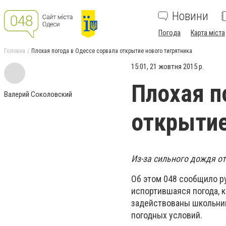
Новини
Погода
Карта міста
Головна
Плохая погода в Одессе сорвала открытие нового тигрятника
15:01, 21 жовтня 2015 р.
Плохая п
Валерий Соколовский
открытие
Из-за сильного дождя о
Об этом 048 сообщило р
испортившаяся погода, к
задействованы школьник
погодных условий.