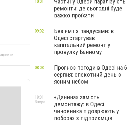
Частину Одеси паралізують
10:01
ремонти: де сьогодні буде
важко проїхати
Без ям і з пандусами: в
09:02
Одесі стартував
капітальний ремонт у
провулку Банному
 оцінити
Прогноз погоди в Одесі на 6
08:03
серпня: спекотний день з
ясним небом
«Данина» замість
18:01
Вчора
демонтажу: в Одесі
чиновника підозрюють у
поборах з підприємців