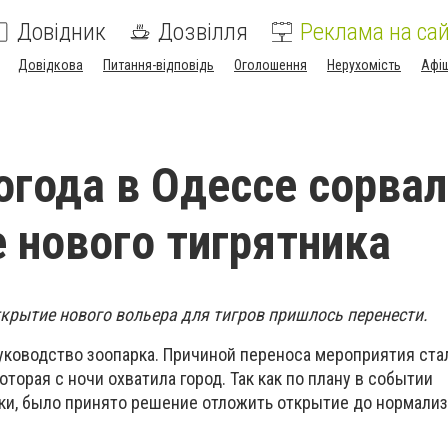
Довідник
Дозвілля
Реклама на сай
Довідкова
Питання-відповідь
Оголошення
Нерухомість
Афі
огода в Одессе сорва
 нового тигрятника
ткрытие нового вольера для тигров пришлось перенести.
уководство зоопарка. Причиной переноса мероприятия ста
оторая с ночи охватила город. Так как по плану в событии
и, было принято решение отложить открытие до нормали