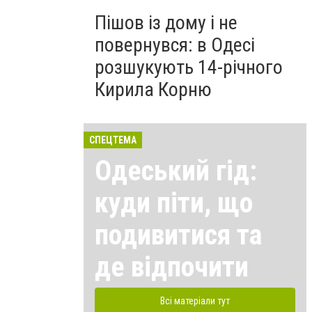
Пішов із дому і не
повернувся: в Одесі
розшукують 14-річного
Кирила Корню
СПЕЦТЕМА
Одеський гід:
куди піти, що
подивитися та
де відпочити
Всі матеріали тут