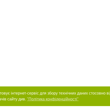
товує інтернет-сервіс для збору технічних даних стосовно в
ачів сайту див.
"Політика конфіденційності"