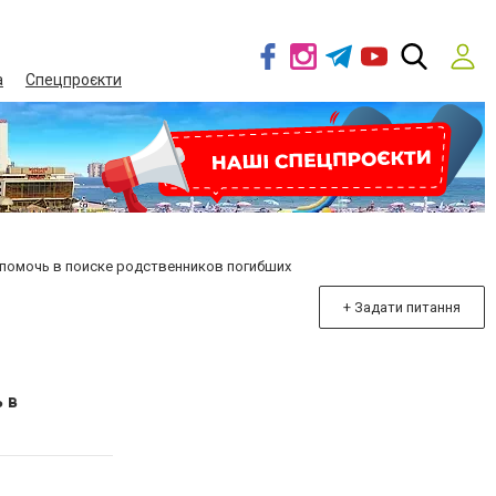
а
Спецпроєкти
 помочь в поиске родственников погибших
+ Задати питання
 в