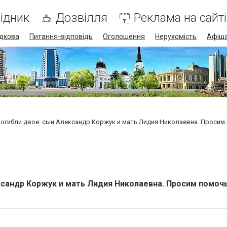
ідник
Дозвілля
Реклама на сайті
дкова
Питання-відповідь
Оголошення
Нерухомість
Афіш
погибли двое: сын Александр Коржук и мать Лидия Николаевна. Просим
ксандр Коржук и мать Лидия Николаевна. Просим помочь