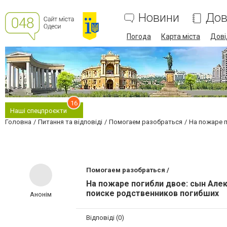
Новини
Дов
Погода
Карта міста
Дові
16
Наші спецпроєкти
Головна
Питання та відповіді
Помогаем разобраться
На пожаре 
Помогаем разобраться /
На пожаре погибли двое: сын Але
поиске родственников погибших
Анонім
Відповіді (0)