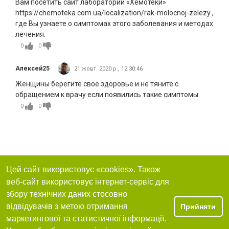
Вам посетить сайт лаборатории «Хемотеки»
https://chemoteka.com.ua/localization/rak-molocnoj-zelezy ,
где Вы узнаете о симптомах этого заболевания и методах
лечения.
0
0
Алексей25
21 жовт. 2020 р., 12:30:46
Женщины берегите своё здоровье и не тяните с
обращением к врачу если появились такие симптомы.
0
0
Цей сайт використовує «cookies». Також
веб-сайт використовує інтернет-сервіс для
збору технічних даних стосовно
відвідувачів з метою отримання
Прийняти
маркетингової та статистичної інформації.