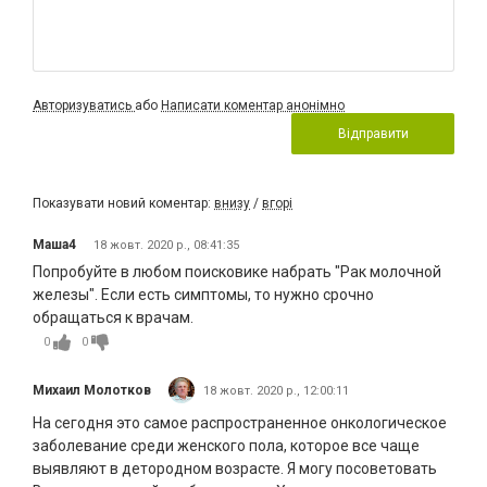
Авторизуватись
або
Написати коментар анонімно
Відправити
Показувати новий коментар:
внизу
/
вгорі
Маша4
18 жовт. 2020 р., 08:41:35
Попробуйте в любом поисковике набрать "Рак молочной
железы". Если есть симптомы, то нужно срочно
обращаться к врачам.
0
0
Михаил Молотков
18 жовт. 2020 р., 12:00:11
На сегодня это самое распространенное онкологическое
заболевание среди женского пола, которое все чаще
выявляют в детородном возрасте. Я могу посоветовать