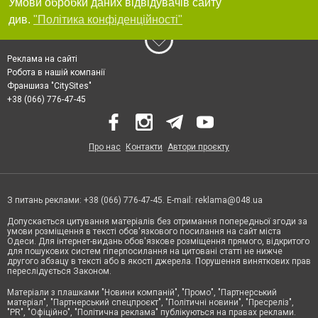
Умови обробки даних відвідувачів сайту
див.
"Політика конфіденційності"
Реклама на сайті
Робота в нашій компанії
Франшиза "CitySites"
+38 (066) 776-47-45
Про нас
Контакти
Автори проєкту
З питань реклами: +38 (066) 776-47-45. E-mail:
reklama@048.ua
Допускається цитування матеріалів без отримання попередньої згоди за
умови розміщення в тексті обов'язкового посилання на сайт міста
Одеси. Для інтернет-видань обов'язкове розміщення прямого, відкритого
для пошукових систем гіперпосилання на цитовані статті не нижче
другого абзацу в тексті або в якості джерела. Порушення виняткових прав
переслідується Законом.
Матеріали з плашками "Новини компаній", "Промо", "Партнерський
матеріал", "Партнерський спецпроєкт", "Політичні новини", "Пресреліз",
"PR", "Офіційно", "Політична реклама" публікуються на правах реклами.