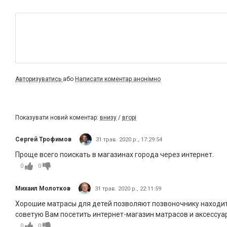
Авторизуватись
або
Написати коментар анонімно
Показувати новий коментар:
внизу
/
вгорі
Сергей Трофимов
31 трав. 2020 р., 17:29:54
Проще всего поискать в магазинах города через интернет.
0
0
Михаил Молотков
31 трав. 2020 р., 22:11:59
Хорошие матрасы для детей позволяют позвоночнику находит
советую Вам посетить интернет-магазин матрасов и аксессуаро
0
0