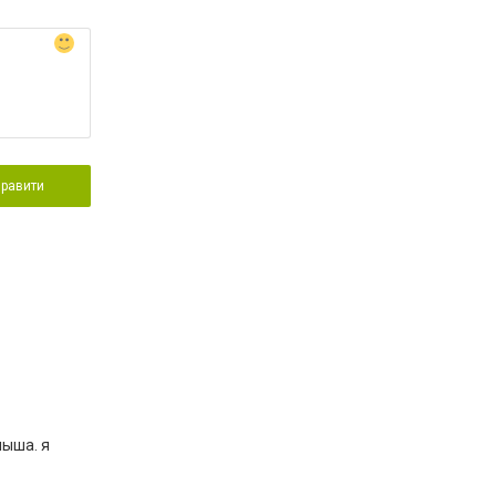
правити
лыша. я