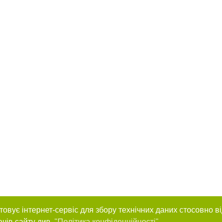
товує інтернет-сервіс для збору технічних даних стосовно в
ачів сайту див.
"Політика конфіденційності"