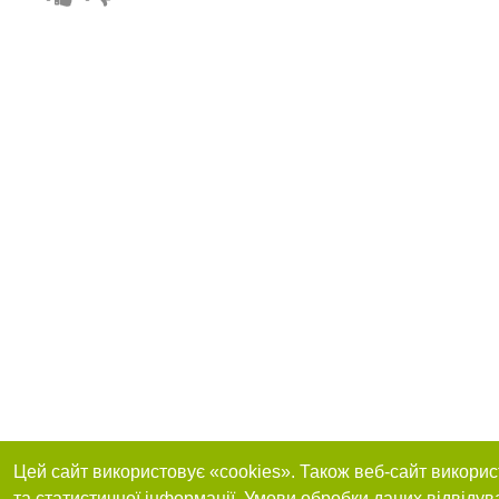
Цей сайт використовує «cookies». Також веб-сайт викорис
та статистичної інформації. Умови обробки даних відвідув