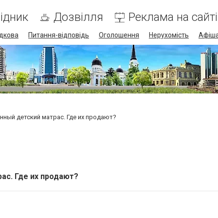
ідник
Дозвілля
Реклама на сайті
дкова
Питання-відповідь
Оголошення
Нерухомість
Афіш
нный детский матрас. Где их продают?
ас. Где их продают?