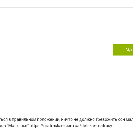
Від
ься в правильном положении, ничто не должно тревожить сон ма
в "Matroluxe" https://matrasluxe.com.ua/detskie-matrasy