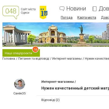
Новини
Дов
Погода
Карта міста
Дові
16
Наші спецпроєкти
Головна
Питання та відповіді
Интернет-магазины
Нужен качестве
Интернет-магазины /
Нужен качественный детский матр
Санёк35
Відповіді (2)