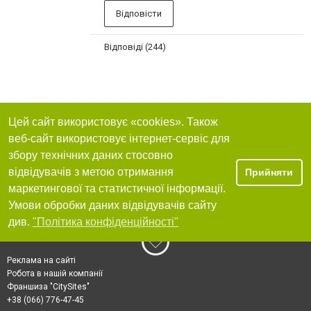
Відповісти
Відповіді (244)
Цей сайт використовує «cookies». Також
веб-сайт використовує інтернет-сервіс для
збору технічних даних стосовно
відвідувачів з метою отримання
Прийняти
маркетингової та статистичної інформації.
Умови обробки даних відвідувачів сайту
див.
"Політика конфіденційності"
Реклама на сайті
Робота в нашій компанії
Франшиза "CitySites"
+38 (066) 776-47-45