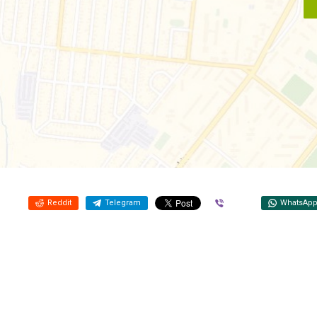
Reddit
Telegram
Viber
WhatsAp