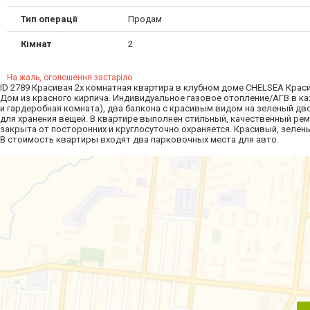
Тип операції
Продам
Кімнат
2
На жаль, оголошення застаріло
ID 2789 Красивая 2х комнатная квартира в клубном доме CHELSEA Краси
Дом из красного кирпича. Индивидуальное газовое отопление/АГВ в каж
и гардеробная комната), два балкона с красивым видом на зеленый дво
для хранения вещей. В квартире выполнен стильный, качественный ремо
закрыта от посторонних и круглосуточно охраняется. Красивый, зеле
В стоимость квартиры входят два парковочных места для авто.