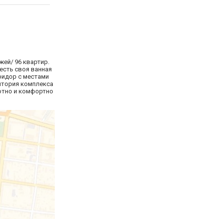
жей/ 96 квартир.
есть своя ванная
оридор с местами
ритория комплекса
ютно и комфортно