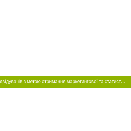
Цей сайт використовує «cookies». Також веб-сайт використовує інтернет-сервіс для збору технічних даних стосовно відвідувачів з метою отримання маркетингової та статистичної інформації. Умови обробки даних відвідувачів сайту див.