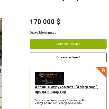
170 000 $
Офис Менеджер
Показати номер
Показати E-mail
Агенція нерухомості "Anirgroup",
продаж квартир
Одесса, ул. Академика Вильямса, 44
+380(93)031-13-12, +380(95)764-67-99