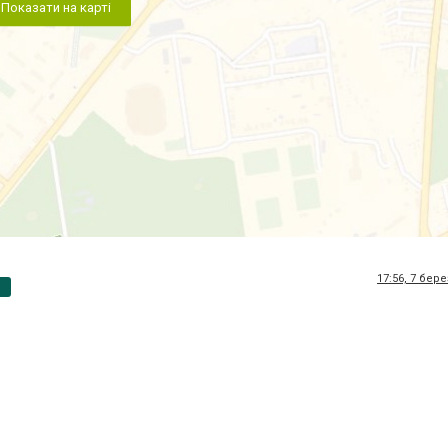
Показати на карті
17:56, 7 бер
p