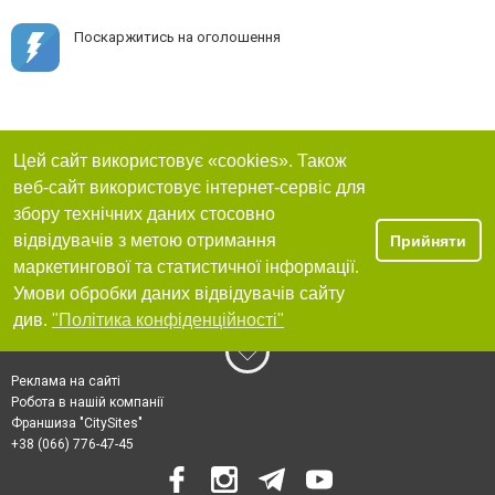
Поскаржитись на оголошення
Цей сайт використовує «cookies». Також
веб-сайт використовує інтернет-сервіс для
збору технічних даних стосовно
відвідувачів з метою отримання
Прийняти
маркетингової та статистичної інформації.
Умови обробки даних відвідувачів сайту
див.
"Політика конфіденційності"
Реклама на сайті
Робота в нашій компанії
Франшиза "CitySites"
+38 (066) 776-47-45