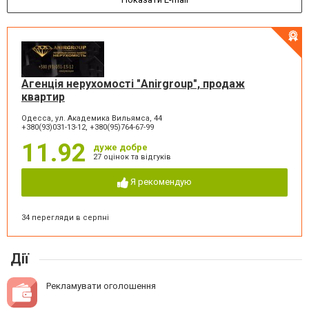
Агенція нерухомості "Anirgroup", продаж
квартир
Одесса, ул. Академика Вильямса, 44
+380(93)031-13-12, +380(95)764-67-99
11.92
дуже добре
27 оцінок та відгуків
Я рекомендую
34 перегляди в серпні
Дії
Рекламувати оголошення