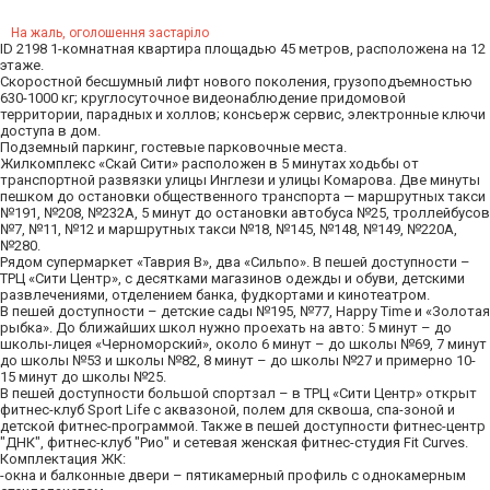
На жаль, оголошення застаріло
ID 2198 1-комнатная квартира площадью 45 метров, расположена на 12
этаже.
Скоростной бесшумный лифт нового поколения, грузоподъемностью
630-1000 кг; круглосуточное видеонаблюдение придомовой
территории, парадных и холлов; консьерж сервис, электронные ключи
доступа в дом.
Подземный паркинг, гостевые парковочные места.
Жилкомплекс «Скай Сити» расположен в 5 минутах ходьбы от
транспортной развязки улицы Инглези и улицы Комарова. Две минуты
пешком до остановки общественного транспорта — маршрутных такси
№191, №208, №232А, 5 минут до остановки автобуса №25, троллейбусов
№7, №11, №12 и маршрутных такси №18, №145, №148, №149, №220А,
№280.
Рядом супермаркет «Таврия В», два «Сильпо». В пешей доступности –
ТРЦ «Сити Центр», с десятками магазинов одежды и обуви, детскими
развлечениями, отделением банка, фудкортами и кинотеатром.
В пешей доступности – детские сады №195, №77, Happy Time и «Золотая
рыбка». До ближайших школ нужно проехать на авто: 5 минут – до
школы-лицея «Черноморский», около 6 минут – до школы №69, 7 минут
до школы №53 и школы №82, 8 минут – до школы №27 и примерно 10-
15 минут до школы №25.
В пешей доступности большой спортзал – в ТРЦ «Сити Центр» открыт
фитнес-клуб Sport Life с аквазоной, полем для сквоша, спа-зоной и
детской фитнес-программой. Также в пешей доступности фитнес-центр
"ДНК", фитнес-клуб "Рио" и сетевая женская фитнес-студия Fit Curves.
Комплектация ЖК:
-окна и балконные двери – пятикамерный профиль с однокамерным