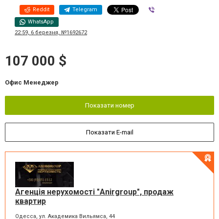
Reddit
Telegram
Viber
WhatsApp
22:59, 6 березня, №1692672
107 000 $
Офис Менеджер
Показати номер
Показати E-mail
Агенція нерухомості "Anirgroup", продаж
квартир
Одесса, ул. Академика Вильямса, 44