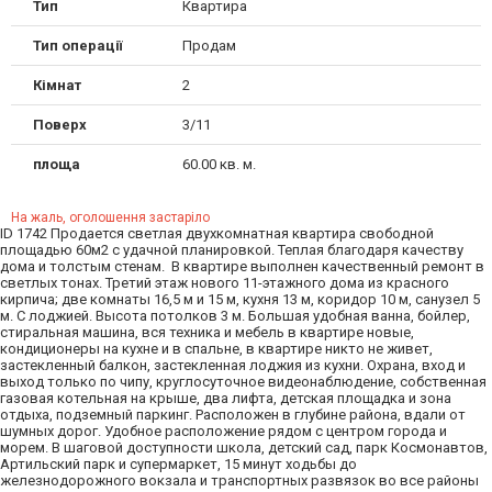
Тип
Квартира
Тип операції
Продам
Кімнат
2
Поверх
3/11
площа
60.00 кв. м.
На жаль, оголошення застаріло
ID 1742 Продается светлая двухкомнатная квартира свободной
площадью 60м2 с удачной планировкой. Теплая благодаря качеству
дома и толстым стенам. В квартире выполнен качественный ремонт в
светлых тонах. Третий этаж нового 11-этажного дома из красного
кирпича; две комнаты 16,5 м и 15 м, кухня 13 м, коридор 10 м, санузел 5
м. С лоджией. Высота потолков 3 м. Большая удобная ванна, бойлер,
стиральная машина, вся техника и мебель в квартире новые,
кондиционеры на кухне и в спальне, в квартире никто не живет,
застекленный балкон, застекленная лоджия из кухни. Охрана, вход и
выход только по чипу, круглосуточное видеонаблюдение, собственная
газовая котельная на крыше, два лифта, детская площадка и зона
отдыха, подземный паркинг. Расположен в глубине района, вдали от
шумных дорог. Удобное расположение рядом с центром города и
морем. В шаговой доступности школа, детский сад, парк Космонавтов,
Артильский парк и супермаркет, 15 минут ходьбы до
железнодорожного вокзала и транспортных развязок во все районы