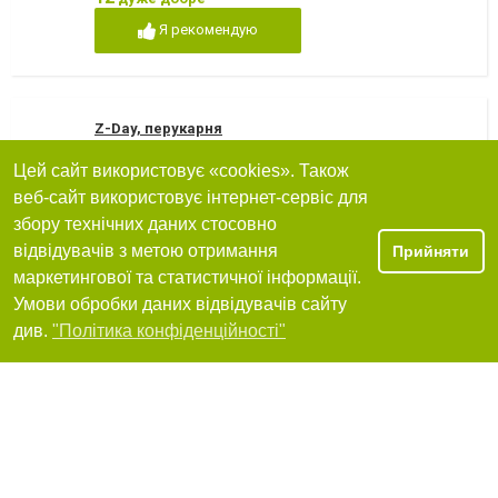
Я рекомендую
Z-Day, перукарня
Цей сайт використовує «cookies». Також
65125, Одеса, Аркадійське плато, 5\2, ТЦ "Гагарін Плаза"
+380(97)131-87-81
,
+380(63)186-66-08
веб-сайт використовує інтернет-сервіс для
збору технічних даних стосовно
12
дуже добре
відвідувачів з метою отримання
Прийняти
Я рекомендую
маркетингової та статистичної інформації.
Умови обробки даних відвідувачів сайту
Фільтри
див.
"Політика конфіденційності"
PandaBarber, перукарня чоловіча Барбершоп
65125, с.Лиманка, Масив Райдужний, 19/3
+380(63)647-25-77
Я рекомендую