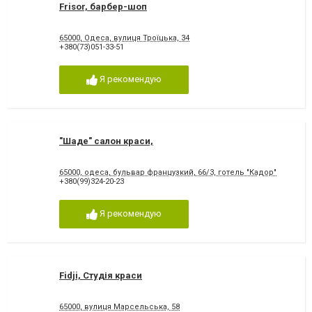
Frisor, барбер-шоп
65000, Одеса, вулиця Троїцька, 34
+380(73)051-33-51
Я рекомендую
"Шаде" салон краси,
65000, одеса, бульвар французкий, 66/3, готель "Кадор"
+380(99)324-20-23
Я рекомендую
Fidji, Студія краси
65000, вулиця Марсельська, 58