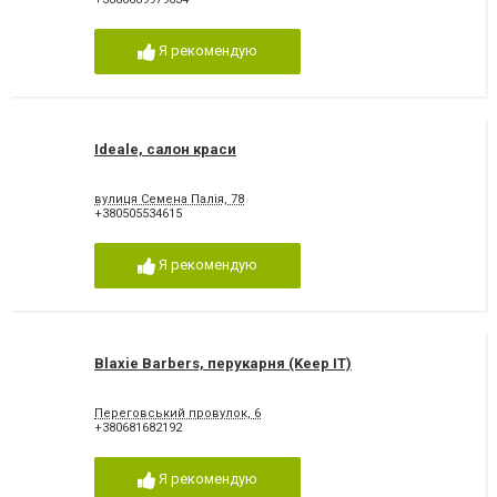
Я рекомендую
Ideale, салон краси
вулиця Семена Палія, 78
+380505534615
Я рекомендую
Blaxie Barbers, перукарня (Keep IT)
Переговський провулок, 6
+380681682192
Я рекомендую