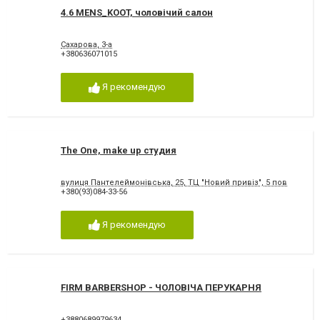
4.6 MENS_KOOT, чоловічий салон
Сахарова, 3-а
+380636071015
Я рекомендую
The One, make up студия
вулиця Пантелеймонівська, 25, ТЦ "Новий привіз", 5 пов
+380(93)084-33-56
Я рекомендую
FIRM BARBERSHOP - ЧОЛОВІЧА ПЕРУКАРНЯ
+3880689979634