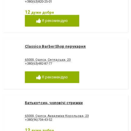
+380(63)820-25-01
12
дуже добре
Я рекомендую
Classico BarberShop перукарня
65000, Одеса, ​Сегедська, 23
+380(63)482-87-77
Я рекомендую
Батько+син, чоловічі стрижки
65000, Одеса, Академіка Корольова, 23
+380(96)704-43-52
12
дуже добре