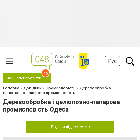
Рус
16
Наші спецпроєкти
Головна
Довідник
Промисловість
Деревообробка і
целюлозно-паперова промисловість
Деревообробка і целюлозно-паперова
промисловість Одеса
+ Додати підприємство