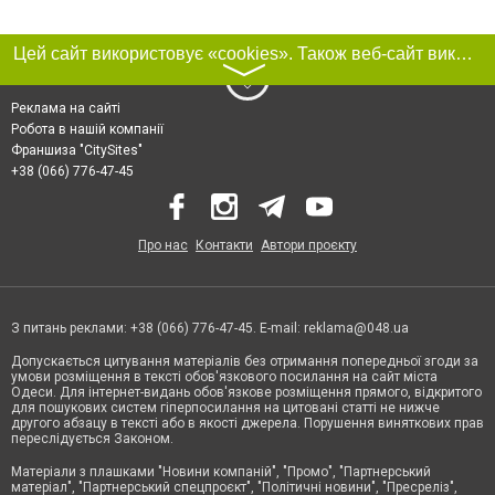
Цей сайт використовує «cookies». Також веб-сайт використовує інтернет-сервіс для збору технічних даних стосовно відвідувачів з метою отримання маркетингової та статистичної інформації. Умови обробки даних відвідувачів сайту див.
〉
Реклама на сайті
Робота в нашій компанії
Франшиза "CitySites"
+38 (066) 776-47-45
Про нас
Контакти
Автори проєкту
З питань реклами: +38 (066) 776-47-45. E-mail:
reklama@048.ua
Допускається цитування матеріалів без отримання попередньої згоди за
умови розміщення в тексті обов'язкового посилання на сайт міста
Одеси. Для інтернет-видань обов'язкове розміщення прямого, відкритого
для пошукових систем гіперпосилання на цитовані статті не нижче
другого абзацу в тексті або в якості джерела. Порушення виняткових прав
переслідується Законом.
Матеріали з плашками "Новини компаній", "Промо", "Партнерський
матеріал", "Партнерський спецпроєкт", "Політичні новини", "Пресреліз",