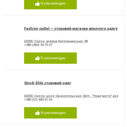
Я рекомендую
Fashion outlet — стоковий магазин жіночого одягу
65000, Одеса, вулиця Катерининська, 48
+380 (482) 34-70-27
Я рекомендую
Stock-Elite стоковий одяг
65000, Одеса, шосе Овідіопольське, 6km., "Нове місто" вул. Базо
+380 (67) 483-31-54
Я рекомендую