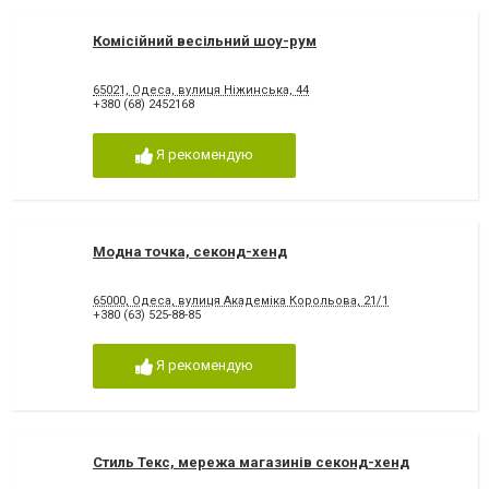
Комісійний весільний шоу-рум
65021, Одеса, вулиця Ніжинська, 44
+380 (68) 2452168
Я рекомендую
Модна точка, секонд-хенд
65000, Одеса, вулиця Академіка Корольова, 21/1
+380 (63) 525-88-85
Я рекомендую
Стиль Текс, мережа магазинів секонд-хенд