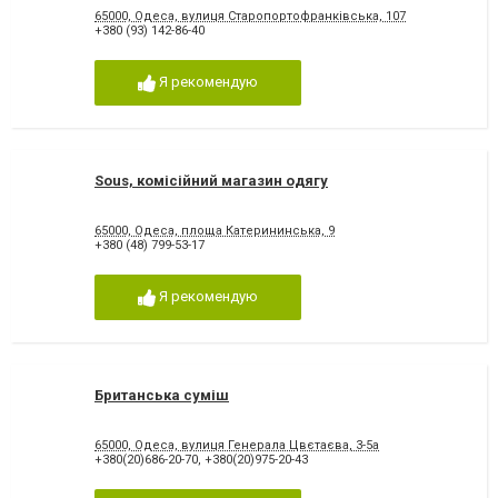
65000, Одеса, вулиця Старопортофранківська, 107
+380 (93) 142-86-40
Я рекомендую
Sous, комісійний магазин одягу
65000, Одеса, площа Катерининська, 9
+380 (48) 799-53-17
Я рекомендую
Британська суміш
65000, Одеса, вулиця Генерала Цвєтаєва, 3-5а
+380(20)686-20-70
,
+380(20)975-20-43