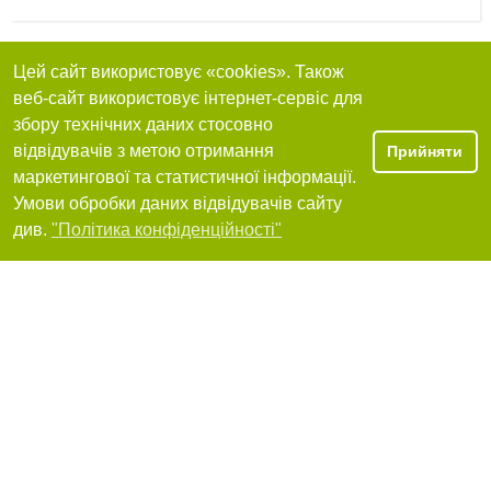
Цей сайт використовує «cookies». Також
Секонд-хенд, СПД Шевченко Л.І.
веб-сайт використовує інтернет-сервіс для
збору технічних даних стосовно
65000, Одеса, вулиця Тополева, 26/1
+380 (97) 486-73-60
відвідувачів з метою отримання
Прийняти
маркетингової та статистичної інформації.
Я рекомендую
Умови обробки даних відвідувачів сайту
Фільтри
див.
"Політика конфіденційності"
Секонд хенд оптом
65000, Одеса, вулиця Балтська дорога, 6
+380 (97) 406-86-19
Я рекомендую