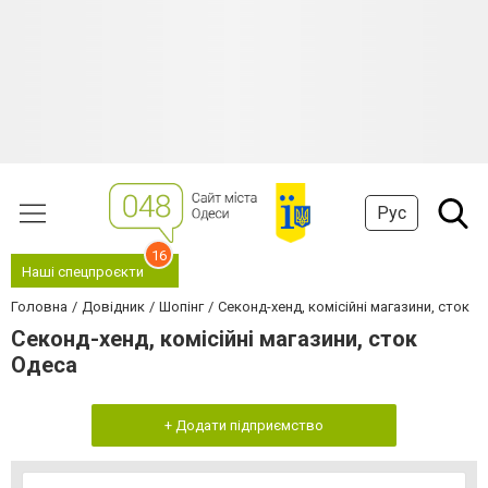
Рус
16
Наші спецпроєкти
Головна
Довідник
Шопінг
Секонд-хенд, комісійні магазини, сток
Секонд-хенд, комісійні магазини, сток
Одеса
+ Додати підприємство