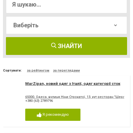
ЗНАЙТИ
Сортувати:
за рейтингом
за переглядами
MarZipan, новий одяг з Італії, одяг категорії сток
65000, Одеса, вулиця Ніни Строкатої, 13, кут ресторан "Шерлок"
+380 (63) 2789796
Я рекомендую