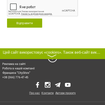
Відправити
Цей сайт використовує «cookies». Також веб-сайт використовує інтернет-сервіс для збору технічних даних стосовно відвідувачів з метою отримання маркетингової та статистичної інформації. Умови обробки даних відвідувачів сайту див.
〉
Реклама на сайті
Робота в нашій компанії
Франшиза "CitySites"
+38 (066) 776-47-45
Про нас
Контакти
Автори проєкту