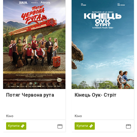
Потяг Червона рута
Кінець Оук- Стріт
Кіно
Кіно
Купити
Купити