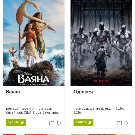
Ваяна
Одіссея
комедія, мюзикл, пригоди,
пригоди, фентезі, екшн, США,
сімейний, США, Нова Зеландія,
2026
2026
Купити
Купити