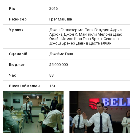
Рік
2016
Режисер
Грег МакЛин
У ролях
Джон Галлахер мл. Тони Голдуин Адриа
Архона Джон К. МакГинли Мелони Диас
Овайн Йомэн Шон Ганн Брент Секстон
Джош Бренер Давид Дастмалчян
Сценарій
Джеймс Ганн
Бюджет
$5 000 000
Час
88
Вікові обмеження
16+