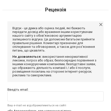
Рецензія
Відгук - це думка або оцінка людей, які бажають
передати досвід або враження іншим користувачам
нашого сайту з обов'язковою аргументацією
залишеного відгука. Це допоможе багатьом прийняти
правильне рішення. Коментарі призначені для
спілкування та обговорення, а також для роз'яснення
питань, що цікавлять.
Не дозволяється:
використання ненормативної
лексики, погроз або образ; безпосереднє порівняння з
іншими конкуруючими компаніями; безпідставні заяви,
що ображають діяльність компанії і / або її послуги;
розміщення посилань на сторонні інтернет-ресурси;
реклама та самореклама.
Введіть email:
Ваш e-mail не відображатиметься на сайті
або
Авторизуйтесь
для написання відгуку