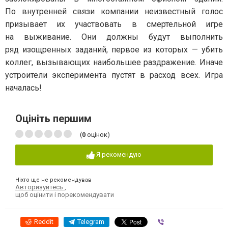
По внутренней связи компании неизвестный голос
призывает их участвовать в смертельной игре
на выживание. Они должны будут выполнить
ряд изощренных заданий, первое из которых — убить
коллег, вызывающих наибольшее раздражение. Иначе
устроители эксперимента пустят в расход всех. Игра
началась!
Оцініть першим
(
0
оцінок)
Я рекомендую
Ніхто ще не рекомендував
Авторизуйтесь
,
щоб оцінити і порекомендувати
Reddit
Telegram
Viber