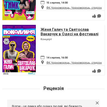
15 серпня, 14:00
ФК Чорноморець, Чорноморець, стадіон
Женя Галич та Святослав
Вакарчук в Одесі на фестивалі
"Покоління"
Концерт
14 серпня, 16:00
ФК Чорноморець, Чорноморець, стадіон
Рецензія
Відгук - це думка або оцінка людей, які бажають