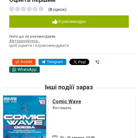
(
0
оцінок)
Я рекомендую
Ніхто ще не рекомендував
Авторизуйтесь
,
щоб оцінити і порекомендувати
Reddit
Telegram
Viber
WhatsApp
Інші подіїї зараз
Comic Wave
Фестиваль
22 - 23 серпня, 12:00