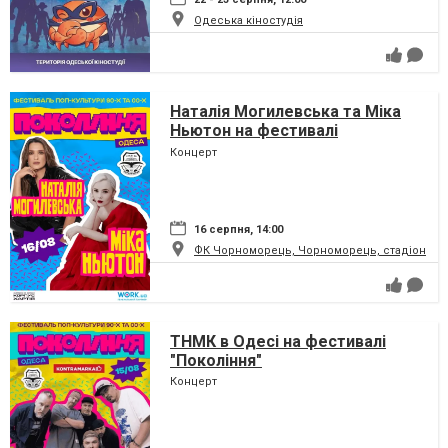
Одеська кіностудія
Наталія Могилевська та Міка
Ньютон на фестивалі
"Покоління"
Концерт
16 серпня, 14:00
ФК Чорноморець, Чорноморець, стадіон
ТНМК в Одесі на фестивалі
"Покоління"
Концерт