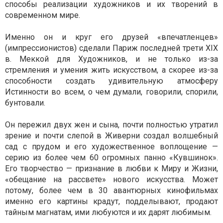
способы реализации художников и их творений в
современном мире.
Именно он и круг его друзей «впечатленцев»
(импрессионистов) сделали Париж последней трети XIX
в. Меккой для Художников, и не только из-за
стремления и умения жить искусством, а скорее из-за
способности создать удивительную атмосферу
Истинности во всем, о чем думали, говорили, спорили,
бунтовали.
Он пережил двух жен и сына, почти полностью утратил
зрение и почти слепой в Живерни создал волшебный
сад с прудом и его художественное воплощение —
серию из более чем 60 огромных панно «Кувшинок».
Его творчество — признание в любви к Миру и Жизни,
«обещание на рассвете» нового искусства. Может
потому, более чем в 30 авантюрных кинофильмах
именно его картины крадут, подделывают, продают
тайным магнатам, ими любуются и их дарят любимым.