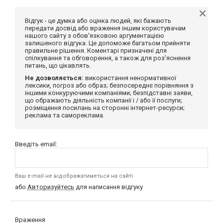
Відгук - це думка або оцінка людей, які бажають
передати досвід або враження іншим користувачам
нашого сайту з обов'язковою аргументацією
залишеного відгука. Це допоможе багатьом прийняти
правильне рішення. Коментарі призначені для
спілкування та обговорення, а також для роз'яснення
питань, що цікавлять.
Не дозволяється:
використання ненормативної
лексики, погроз або образ; безпосереднє порівняння з
іншими конкуруючими компаніями; безпідставні заяви,
що ображають діяльність компанії і / або її послуги;
розміщення посилань на сторонні інтернет-ресурси;
реклама та самореклама.
Введіть email:
Ваш e-mail не відображатиметься на сайті
або
Авторизуйтесь
для написання відгуку
Враження