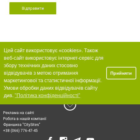
Відправити
Цей сайт використовує «cookies». Також
веб-сайт використовує інтернет-сервіс для
збору технічних даних стосовно
відвідувачів з метою отримання
Прийняти
маркетингової та статистичної інформації.
Умови обробки даних відвідувачів сайту
див.
"Політика конфіденційності"
Реклама на сайті
Робота в нашій компанії
Франшиза "CitySites"
+38 (066) 776-47-45