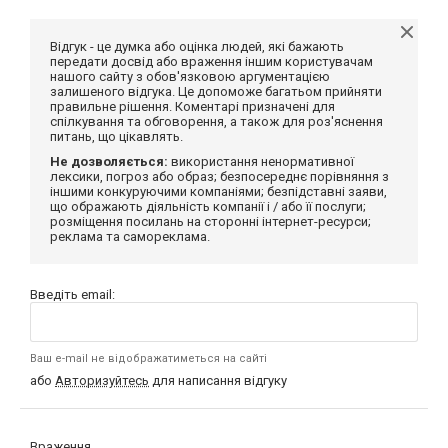
Відгук - це думка або оцінка людей, які бажають
передати досвід або враження іншим користувачам
нашого сайту з обов'язковою аргументацією
залишеного відгука. Це допоможе багатьом прийняти
правильне рішення. Коментарі призначені для
спілкування та обговорення, а також для роз'яснення
питань, що цікавлять.
Не дозволяється:
використання ненормативної
лексики, погроз або образ; безпосереднє порівняння з
іншими конкуруючими компаніями; безпідставні заяви,
що ображають діяльність компанії і / або її послуги;
розміщення посилань на сторонні інтернет-ресурси;
реклама та самореклама.
Введіть email:
Ваш e-mail не відображатиметься на сайті
або
Авторизуйтесь
для написання відгуку
Враження