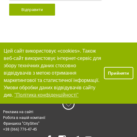
Відправити
Цей сайт використовує «cookies». Також
веб-сайт використовує інтернет-сервіс для
збору технічних даних стосовно
відвідувачів з метою отримання
Прийняти
маркетингової та статистичної інформації.
Умови обробки даних відвідувачів сайту
див.
"Політика конфіденційності"
Реклама на сайті
Робота в нашій компанії
Франшиза "CitySites"
+38 (066) 776-47-45