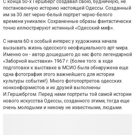
С конца 50-х Гершберг создавал свою, будничную, не
постановочную историю настоящей Одессы. Созданный
им за 30 лет черно-белый портрет черно-белого
времени уникален. Сохраненные образы фантастически
точно иллюстрируют истинный «Одесский миф».
С начала 60-х особый интерес у художника начала
вызывать жизнь одесского неофициального арт-мира.
Именно он - автор дошедшего до нас фото легендарной
«Заборной выставки» 1967 г. (более того: в ходе
подготовки к выставке в МСИО была обнаружена еще
одна фотография этого важнейшего для истории
культуры события!). Много фотопортретов одесских
нонконформистов и их друзей выполнены
И.Гершебргом. Перед нами портреты той самой истории
нового искусства Одессы, созданного этими, тогда еще
очень молодыми и никому не известными, людьми.