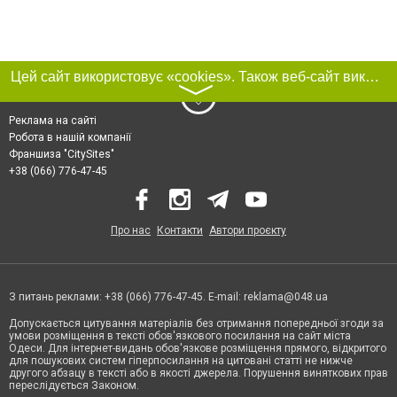
Цей сайт використовує «cookies». Також веб-сайт використовує інтернет-сервіс для збору технічних даних стосовно відвідувачів з метою отримання маркетингової та статистичної інформації. Умови обробки даних відвідувачів сайту див.
〉
Реклама на сайті
Робота в нашій компанії
Франшиза "CitySites"
+38 (066) 776-47-45
Про нас
Контакти
Автори проєкту
З питань реклами: +38 (066) 776-47-45. E-mail:
reklama@048.ua
Допускається цитування матеріалів без отримання попередньої згоди за
умови розміщення в тексті обов'язкового посилання на сайт міста
Одеси. Для інтернет-видань обов'язкове розміщення прямого, відкритого
для пошукових систем гіперпосилання на цитовані статті не нижче
другого абзацу в тексті або в якості джерела. Порушення виняткових прав
переслідується Законом.