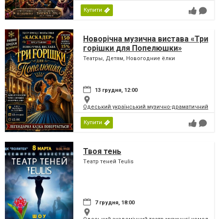
Купити
Новорічна музична вистава «Три
горішки для Попелюшки»
Театры, Детям, Новогодние ёлки
13 грудня, 12:00
Одеський український музично-драматичний теат
Купити
Твоя тень
Tеатр теней Teulis
7 грудня, 18:00