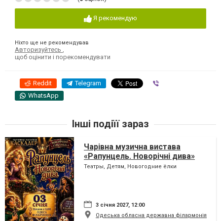
Я рекомендую
Ніхто ще не рекомендував
Авторизуйтесь
,
щоб оцінити і порекомендувати
Reddit
Telegram
Viber
WhatsApp
Інші подіїї зараз
Чарівна музична вистава
«Рапунцель. Новорічні дива»
Театры, Детям, Новогодние ёлки
3 січня 2027, 12:00
Одеська обласна державна філармонія