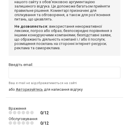
нашого сайту з обов'язковою аргументацією
залишеного відгука. Це допоможе багатьом прийняти
правильне рішення. Коментарі призначені для
спілкування та обговорення, а також для роз'яснення
питань, що цікавлять.
Не дозволяється:
використання ненормативної
лексики, погроз або образ; безпосереднє порівняння з
іншими конкуруючими компаніями; безпідставні заяви,
що ображають діяльність компанії і / або її послуги;
розміщення посилань на сторонні інтернет-ресурси;
реклама та самореклама.
Введіть email:
Ваш e-mail не відображатиметься на сайті
або
Авторизуйтесь
для написання відгуку
Враження
0/12
Обслуговування
0/12