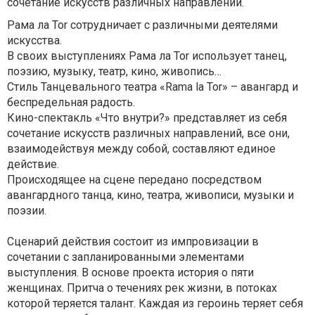
сочетание искусств различных направлений.
Рама ла Тоr сотрудничает с различными деятелями
искусства.
В своих выступлениях Рама ла Тоr использует танец,
поэзию, музыку, театр, кино, живопись…
Стиль
Танцевального театра «Rama la Tor» – авангард и
беспредельная радость.
Кино-спектакль «Что внутри?» представляет из себя
сочетание искусств различных направлений, все они,
взаимодействуя между собой, составляют единое
действие.
Происходящее на сцене передано посредством
авангардного танца, кино, театра, живописи, музыки и
поэзии.
Сценарий действия состоит из импровизации в
сочетании с запланированными элементами
выступления.
В основе проекта история о пяти
женщинах. Притча о течениях рек жизни, в потоках
которой теряется талант. Каждая из героинь теряет себя