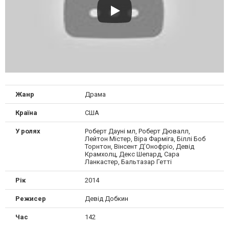
Жанр
Драма
Країна
США
У ролях
Роберт Дауні мл, Роберт Дювалл,
Лейтон Містер, Віра Фарміга, Біллі Боб
Торнтон, Вінсент Д’Онофріо, Девід
Крамхолц, Декс Шепард, Сара
Ланкастер, Бальтазар Гетті
Рік
2014
Режисер
Девід Добкин
Час
142