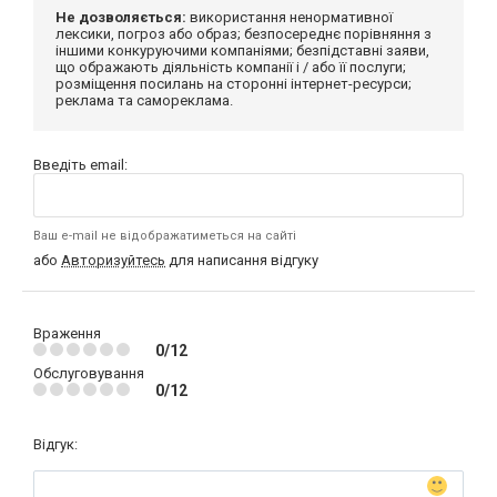
Не дозволяється:
використання ненормативної
лексики, погроз або образ; безпосереднє порівняння з
іншими конкуруючими компаніями; безпідставні заяви,
що ображають діяльність компанії і / або її послуги;
розміщення посилань на сторонні інтернет-ресурси;
реклама та самореклама.
Введіть email:
Ваш e-mail не відображатиметься на сайті
або
Авторизуйтесь
для написання відгуку
Враження
0/12
Обслуговування
0/12
Відгук: