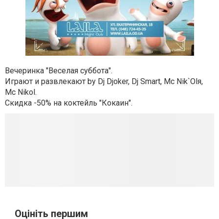
Вечеринка "Веселая суббота".
Играют и развлекают by Dj Djoker,
Dj Smart,
Mc Nik`Olя,
Mc Nikol
.
Скидка -50% на коктейль "Кокаин".
Оцініть першим