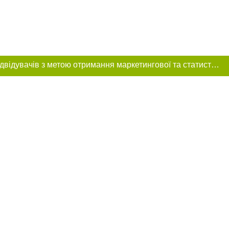
Цей сайт використовує «cookies». Також веб-сайт використовує інтернет-сервіс для збору технічних даних стосовно відвідувачів з метою отримання маркетингової та статистичної інформації. Умови обробки даних відвідувачів сайту див.
ексті
прямого,
 тексті або в