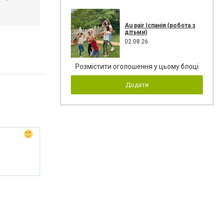
Au pair Іспанія (робота з
дітьми)
02.08.26
Розмістити оголошення у цьому блоці
Додати