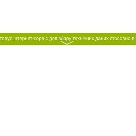
〉
нас :
и
Автори проєкту
ування матеріалів без отримання попередньої згоди за умови розміщення в т
силання на сайт міста Одеси. Для інтернет-видань обов'язкове розміщення 
шукових систем гіперпосилання на цитовані статті не нижче другого абзацу в