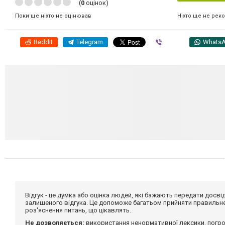
(
0
оцінок)
Ніхто ще не рек
Поки ще ніхто не оцінював
Reddit
Telegram
Viber
Whats
Відгук - це думка або оцінка людей, які бажають передати дос
залишеного відгука. Це допоможе багатьом прийняти правильне 
роз'яснення питань, що цікавлять.
Не дозволяється:
використання ненормативної лексики, погро