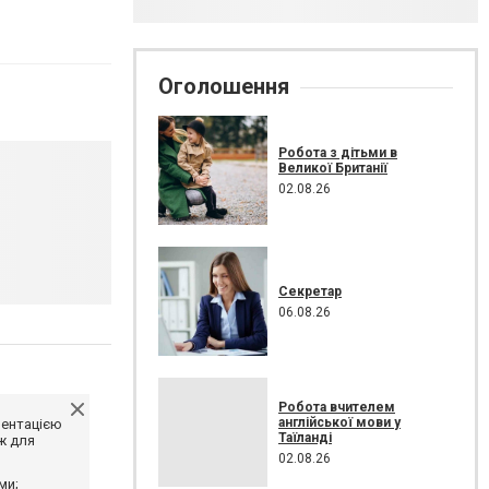
Оголошення
Робота з дітьми в
Великої Британії
02.08.26
Секретар
06.08.26
Робота вчителем
англійської мови у
ментацією
Таїланді
ж для
02.08.26
ми;