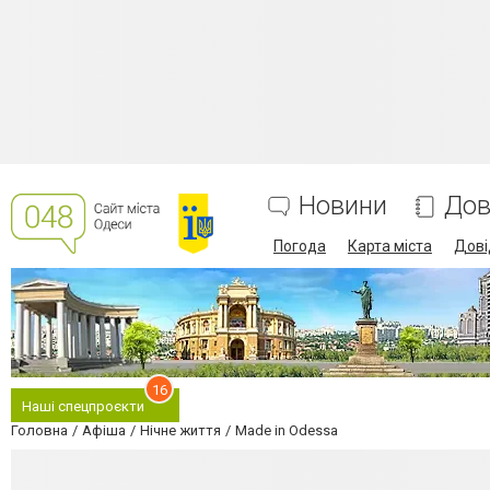
Новини
Дов
Погода
Карта міста
Дові
16
Наші спецпроєкти
Головна
Афіша
Нічне життя
Made in Odessa