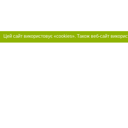
Реклама на сайті
Приєднуйтесь до 
Робота в нашій компанії
Франшиза "CitySites"
Про нас
Контакт
+38 (066) 776-47-45
З питань реклами: +38 (066) 776-47-45. E-mail:
Допускається цит
reklama@048.ua
обов'язкового по
відкритого для по