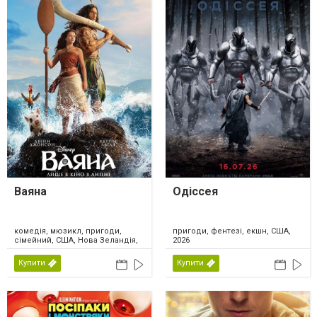
Ваяна
Одіссея
комедія, мюзикл, пригоди,
пригоди, фентезі, екшн, США,
сімейний, США, Нова Зеландія,
2026
2026
Купити
Купити