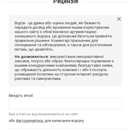
Рецензія
Відгук - це думка або оцінка людей, які бажають
передати досвід або враження іншим користувачам
нашого сайту з обов'язковою аргументацією
залишеного відгука. Це допоможе багатьом прийняти
правильне рішення. Коментарі призначені для
спілкування та обговорення, а також для роз'яснення
питань, що цікавлять.
Не дозволяється:
використання ненормативної
лексики, погроз або образ; безпосереднє порівняння з
іншими конкуруючими компаніями; безпідставні заяви,
що ображають діяльність компанії і / або її послуги;
розміщення посилань на сторонні інтернет-ресурси;
реклама та самореклама.
Введіть email:
Ваш e-mail не відображатиметься на сайті
або
Авторизуйтесь
для написання відгуку