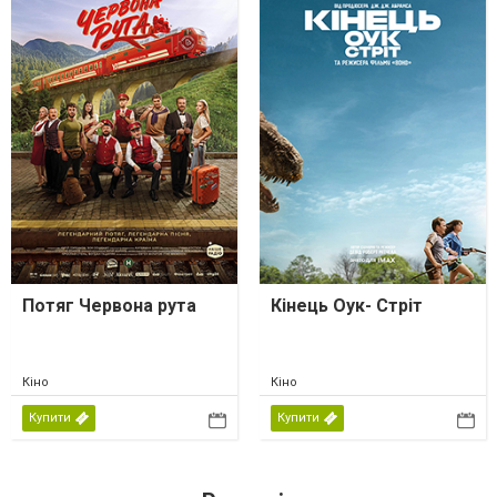
Потяг Червона рута
Кінець Оук- Стріт
Кіно
Кіно
Купити
Купити