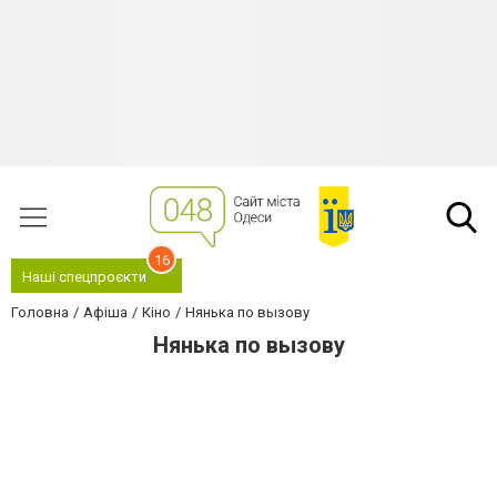
16
Наші спецпроєкти
Головна
Афіша
Кіно
Нянька по вызову
Нянька по вызову