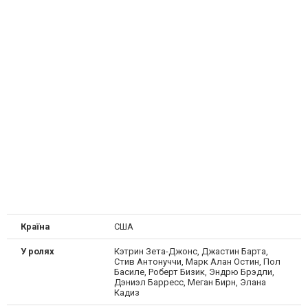
Країна
США
У ролях
Кэтрин Зета-Джонс, Джастин Барта,
Стив Антонуччи, Марк Алан Остин, Пол
Басиле, Роберт Бизик, Эндрю Брэдли,
Дэниэл Барресс, Меган Бирн, Элана
Кадиз