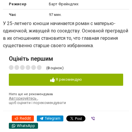
Режисер
Барт Фрейндлих
Час
97 мин.
У 25-летнего юноши начинается роман с матерью-
одиночкой, живущей по соседству. Основной преградой
в их отношениях становится то, что главная героиня
существенно старше своего избранника.
Оцініть першим
(
0
оцінок)
Я рекомендую
Ніхто ще не рекомендував
Авторизуйтесь
,
щоб оцінити і порекомендувати
Reddit
Telegram
Viber
WhatsApp