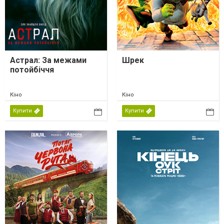
Астрал: За межами
Шрек
потойбіччя
Кіно
Кіно
Купити
Купити