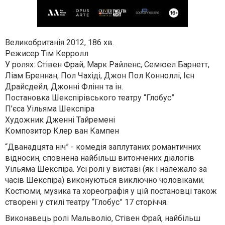
Великобританія 2012, 186 хв.
Режисер Тім Керролл
У ролях: Стівен Фрай, Марк Райленс, Семюел Барнетт,
Ліам Бреннан, Пол Чахіді, Джон Пол Конноллі, Ієн
Драйсдейл, Джонні Флінн та ін.
Постановка Шекспірівського театру “Глобус”
П’єса Уільяма Шекспіра
Художник Дженні Тайремені
Композитор Клер ван Кампен
“Дванадцята ніч” - комедія заплутаних романтичних
відносин, сповнена найбільш витончених діалогів
Уільяма Шекспіра. Усі ролі у виставі (як і належало за
часів Шекспіра) виконуються виключно чоловіками.
Костюми, музика та хореографія у цій постановці також
створені у стилі театру “Глобус” 17 сторіччя.
Виконавець ролі Мальволіо, Стівен Фрай, найбільш