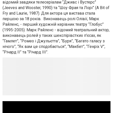
відомий завдяки телесеріалам “Дживс і Вустерс”
(Jeeves and Wooster, 1990) та “Шоу Фрая та Лорі” (A Bit of
Fry and Laurie, 1987). Для актора ця вистава стала
першою за 18 років. Виконавець ролі Олівії, Марк
Райленс, - перший художній керівник театру “Глобус”
(1995-2005). Марк Райленс - відомий театральний актор,
виконавець ролей у таких шекспірівстких п’єсах, як
“Гамлет”, “Ромео і Джульєтта”, “Буря”, “Багато галасу з
нічого”, “Як вам це сподобається”, “Макбет”, “Генріх V”,
“Річард II” та “Річард ІІІ”.