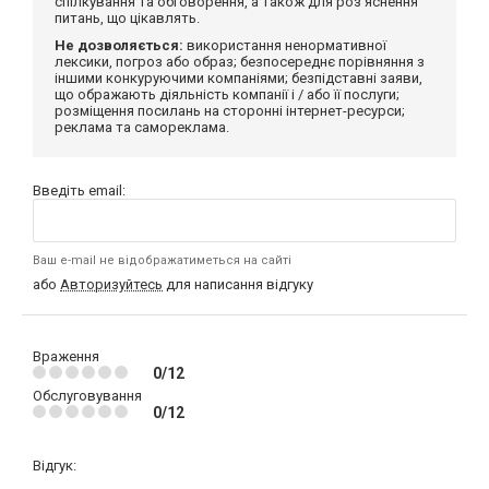
спілкування та обговорення, а також для роз'яснення
питань, що цікавлять.
Не дозволяється:
використання ненормативної
лексики, погроз або образ; безпосереднє порівняння з
іншими конкуруючими компаніями; безпідставні заяви,
що ображають діяльність компанії і / або її послуги;
розміщення посилань на сторонні інтернет-ресурси;
реклама та самореклама.
Введіть email:
Ваш e-mail не відображатиметься на сайті
або
Авторизуйтесь
для написання відгуку
Враження
0/12
Обслуговування
0/12
Відгук: