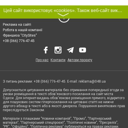
Цей сайт використовує «cookies». Також веб-сайт використовує інтернет-сервіс для збору технічних даних стосовно відвідувачів з метою отримання маркетингової та статистичної інформації. Умови обробки даних відвідувачів сайту див.
〉
Реклама на сайті
Робота в нашій компанії
Франшиза "CitySites"
+38 (066) 776-47-45
Про нас
Контакти
Автори проєкту
З питань реклами: +38 (066) 776-47-45. E-mail:
reklama@048.ua
Допускається цитування матеріалів без отримання попередньої згоди за
умови розміщення в тексті обов'язкового посилання на сайт міста
Одеси. Для інтернет-видань обов'язкове розміщення прямого, відкритого
для пошукових систем гіперпосилання на цитовані статті не нижче
другого абзацу в тексті або в якості джерела. Порушення виняткових прав
переслідується Законом.
Матеріали з плашками "Новини компаній", "Промо", "Партнерський
матеріал", "Партнерський спецпроєкт", "Політичні новини", "Пресреліз",
"PR", "Офіційно", "Політична реклама" публікуються на правах реклами.