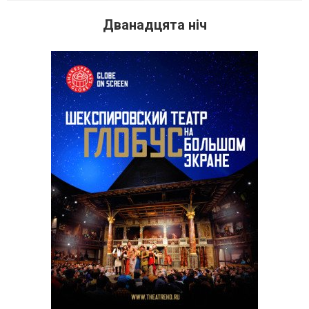
Дванадцята нiч