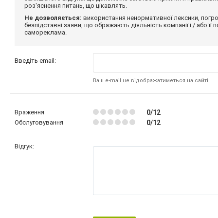
роз'яснення питань, що цікавлять.
Не дозволяється:
використання ненормативної лексики, погро
безпідставні заяви, що ображають діяльність компанії і / або її
самореклама.
Введіть email:
Ваш e-mail не відображатиметься на сайті
Враження
0/12
Обслуговування
0/12
Відгук: