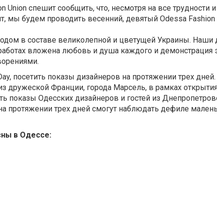
 Union спешит сообщить, что, несмотря на все трудности 
, мы будем проводить весенний, девятый Odessa Fashion 
ородом в составе великолепной и цветущей Украины. Наши
х работах вложена любовь и душа каждого и демонстрация 
ворениями.
Day, посетить показы дизайнеров на протяжении трех дней
з дружеской Франции, города Марсель, в рамках открыти
ть показы Одесских дизайнеров и гостей из Днепропетров
на протяжении трех дней смогут наблюдать дефиле мален
ны в Одессе: