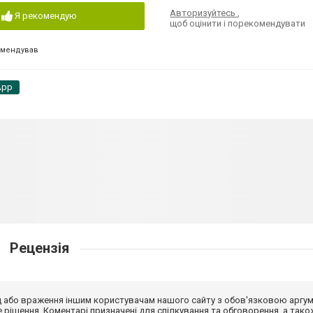
Авторизуйтесь
,
Я рекомендую
щоб оцінити і порекомендувати
омендував
App
Рецензія
від або враження іншим користувачам нашого сайту з обов'язковою аргу
рішення. Коментарі призначені для спілкування та обговорення, а тако