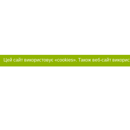
Реклама на сайті
Приєднуйтесь до 
Робота в нашій компанії
Франшиза "CitySites"
Про нас
Контакт
+38 (066) 776-47-45