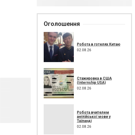
Оголошення
Робота в готелях Китаю
02.08.26
Стажировка в США
(Internship USA)
02.08.26
Робота вчителем
англійської мови у
Таїланді
02.08.26