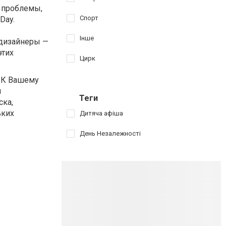
и проблемы,
Спорт
Day.
Інше
 дизайнеры —
этих
Цирк
. К Вашему
я
Теги
ска,
ьких
Дитяча афіша
День Незалежності