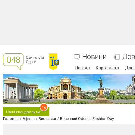
Новини
Дов
Погода
Карта міста
Дові
16
Наші спецпроєкти
Головна
Афіша
Виставки
Весенний Odessa Fashion Day