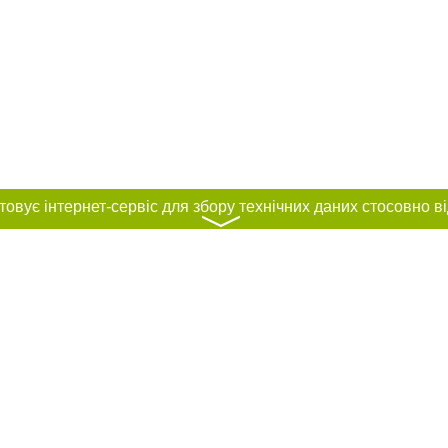
〉
нас :
и
Автори проєкту