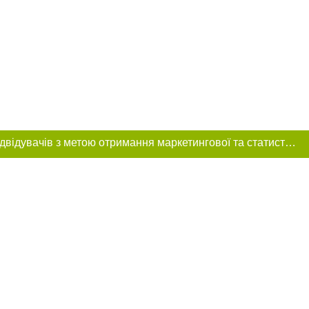
Цей сайт використовує «cookies». Також веб-сайт використовує інтернет-сервіс для збору технічних даних стосовно відвідувачів з метою отримання маркетингової та статистичної інформації. Умови обробки даних відвідувачів сайту див.