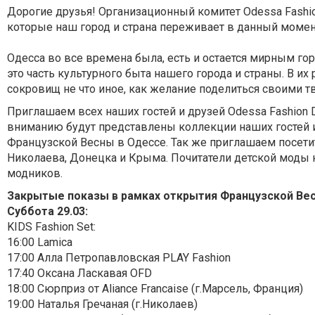
Дорогие друзья! Организационный комитет Odessa Fashion
которые наш город и страна переживает в данный момент
Одесса во все времена была, есть и остается мирным г
это часть культурного быта нашего города и страны. В и
сокровищ не что иное, как желание поделиться своими т
Приглашаем всех наших гостей и друзей Odessa Fashion 
вниманию будут представлены коллекции наших гостей и
Французской Весны в Одессе. Так же приглашаем посети
Николаева, Донецка и Крыма. Почитатели детской моды 
модников.
Закрытые показы в рамках открытия Французской Вес
Суббота 29.03:
KIDS Fashion Set:
16:00 Lamica
17:00 Алла Петропавловская PLAY Fashion
17:40 Оксана Ласкавая OFD
18:00 Сюрприз от Aliance Francaise (г.Марсель, Франция)
19:00 Наталья Гречаная (г.Николаев)