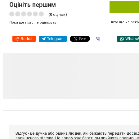
Оцініть першим
(
0
оцінок)
Ніхто ще не рек
Поки ще ніхто не оцінював
Reddit
Telegram
Viber
Whats
Відгук - це думка або оцінка людей, які бажають передати дос
залишеного відгука. Це допоможе багатьом прийняти правильне 