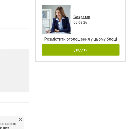
Секретар
06.08.26
Розмістити оголошення у цьому блоці
Додати
ментацією
ж для