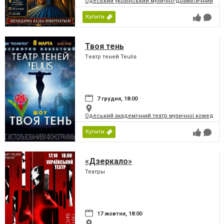
Одеський український музично-драматичний теат
Купити
Твоя тень
Tеатр теней Teulis
7 грудня, 18:00
Одеський академічний театр музичної комедії і
Купити
«Дзеркало»
Театры
17 жовтня, 18:00