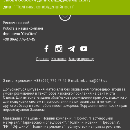
див.
"Політика конфіденційності"
Реклама на сайті
Робота в нашій компанії
Франшиза "CitySites"
+38 (066) 776-47-45
Про нас
Контакти
Автори проєкту
З питань реклами: +38 (066) 776-47-45. E-mail:
reklama@048.ua
Допускається цитування матеріалів без отримання попередньої згоди за
умови розміщення в тексті обов'язкового посилання на сайт міста
Одеси. Для інтернет-видань обов'язкове розміщення прямого, відкритого
для пошукових систем гіперпосилання на цитовані статті не нижче
другого абзацу в тексті або в якості джерела. Порушення виняткових прав
переслідується Законом.
Матеріали з плашками "Новини компаній", "Промо", "Партнерський
матеріал", "Партнерський спецпроєкт", "Політичні новини", "Пресреліз",
"PR", "Офіційно", "Політична реклама" публікуються на правах реклами.