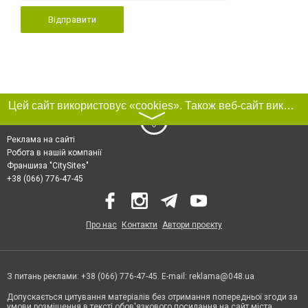
Відправити
Цей сайт використовує «cookies». Також веб-сайт використовує інтернет-сервіс для збору технічних даних стосовно відвідувачів з метою отримання маркетингової та статистичної інформації. Умови обробки даних відвідувачів сайту див.
〉
Реклама на сайті
Робота в нашій компанії
Франшиза "CitySites"
+38 (066) 776-47-45
Про нас
Контакти
Автори проєкту
З питань реклами: +38 (066) 776-47-45. E-mail:
reklama@048.ua
Допускається цитування матеріалів без отримання попередньої згоди за
умови розміщення в тексті обов'язкового посилання на сайт міста