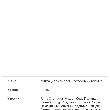
Жанр
анимация / комедия / семейный / музыка
Країна
Россия
У ролях
Анна Снаткина (Маша), Сева Полищук
(Гоша), Тимур Родригез (Борька), Антон
Пампушный (Михей), Владимир Зайцев
(Император), Оскар Кучера (Ник и Дик)