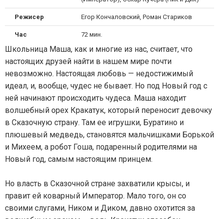
Режисер
Егор Кончаловский, Роман Стариков
Час
72 мин.
Школьница Маша, как и многие из нас, считает, что
настоящих друзей найти в нашем мире почти
невозможно. Настоящая любовь — недостижимый
идеал, и, вообще, чудес не бывает. Но под Новый год с
ней начинают происходить чудеса. Маша находит
волшебный орех Кракатук, который переносит девочку
в Сказочную страну. Там ее игрушки, Буратино и
плюшевый медведь, становятся мальчишками Борькой
и Михеем, а робот Гоша, подаренный родителями на
Новый год, самым настоящим принцем.
Но власть в Сказочной стране захватили крысы, и
правит ей коварный Император. Мало того, он со
своими слугами, Ником и Диком, давно охотится за