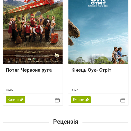
Потяг Червона рута
Кінець Оук- Стріт
Кіно
Кіно
Купити
Купити
Рецензія