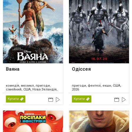
Ваяна
Одіссея
комедія, мюзикл, пригоди,
пригоди, фентезі, екшн, США,
сімейний, США, Нова Зеландія,
2026
2026
Купити
Купити