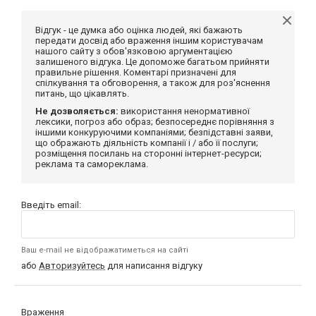
Відгук - це думка або оцінка людей, які бажають
передати досвід або враження іншим користувачам
нашого сайту з обов'язковою аргументацією
залишеного відгука. Це допоможе багатьом прийняти
правильне рішення. Коментарі призначені для
спілкування та обговорення, а також для роз'яснення
питань, що цікавлять.
Не дозволяється:
використання ненормативної
лексики, погроз або образ; безпосереднє порівняння з
іншими конкуруючими компаніями; безпідставні заяви,
що ображають діяльність компанії і / або її послуги;
розміщення посилань на сторонні інтернет-ресурси;
реклама та самореклама.
Введіть email:
Ваш e-mail не відображатиметься на сайті
або
Авторизуйтесь
для написання відгуку
Враження