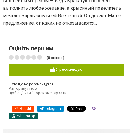
волшебным орехом — ведь Кракатук способен
выполнить любое желание, а крысиный повелитель
мечтает управлять всей Вселенной. Он делает Маше
предложение, от каких не отказываются...
Оцініть першим
(
0
оцінок)
Я рекомендую
Ніхто ще не рекомендував
Авторизуйтесь
,
щоб оцінити і порекомендувати
Reddit
Telegram
Viber
WhatsApp