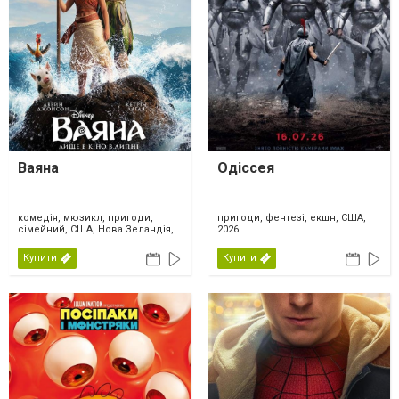
Ваяна
Одіссея
комедія, мюзикл, пригоди,
пригоди, фентезі, екшн, США,
сімейний, США, Нова Зеландія,
2026
2026
Купити
Купити