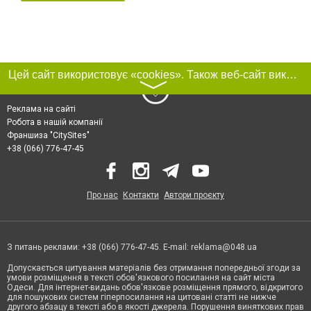
Цей сайт використовує «cookies». Також веб-сайт використовує інтернет-сервіс для збору технічних даних стосовно відвідувачів з метою отримання маркетингової та статистичної інформації. Умови обробки даних відвідувачів сайту див.
〉
Реклама на сайті
Робота в нашій компанії
Франшиза "CitySites"
+38 (066) 776-47-45
Про нас
Контакти
Автори проєкту
З питань реклами: +38 (066) 776-47-45. E-mail:
reklama@048.ua
Допускається цитування матеріалів без отримання попередньої згоди за
умови розміщення в тексті обов'язкового посилання на сайт міста
Одеси. Для інтернет-видань обов'язкове розміщення прямого, відкритого
для пошукових систем гіперпосилання на цитовані статті не нижче
другого абзацу в тексті або в якості джерела. Порушення виняткових прав