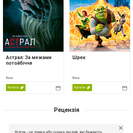
Астрал: За межами
Шрек
потойбіччя
Кіно
Кіно
Купити
Купити
Рецензія
Відгук - це думка або оцінка людей, які бажають