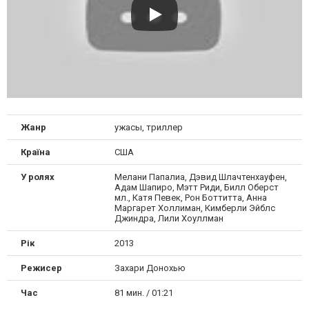
Жанр
ужасы, триллер
Країна
США
У ролях
Мелани Папалиа, Дэвид Шлачтенхауфен,
Адам Шапиро, Мэтт Риди, Билл Оберст
мл., Катя Певек, Рон Боттитта, Анна
Маргарет Холлиман, Кимберли Эйблс
Джиндра, Лили Хоуллман
Рік
2013
Режисер
Захари Донохью
Час
81 мин. / 01:21