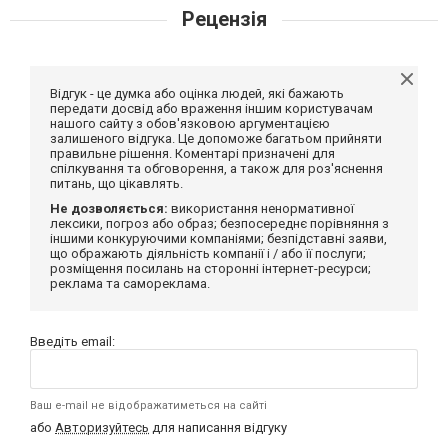
Рецензія
Відгук - це думка або оцінка людей, які бажають
передати досвід або враження іншим користувачам
нашого сайту з обов'язковою аргументацією
залишеного відгука. Це допоможе багатьом прийняти
правильне рішення. Коментарі призначені для
спілкування та обговорення, а також для роз'яснення
питань, що цікавлять.
Не дозволяється:
використання ненормативної
лексики, погроз або образ; безпосереднє порівняння з
іншими конкуруючими компаніями; безпідставні заяви,
що ображають діяльність компанії і / або її послуги;
розміщення посилань на сторонні інтернет-ресурси;
реклама та самореклама.
Введіть email:
Ваш e-mail не відображатиметься на сайті
або
Авторизуйтесь
для написання відгуку