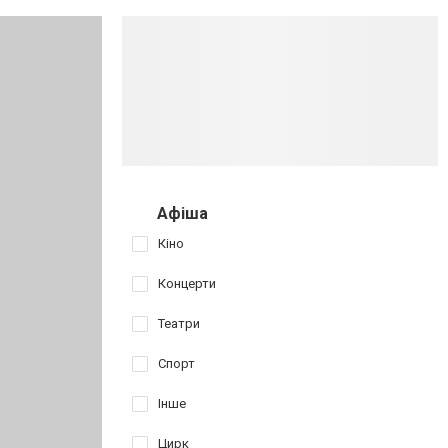
Афіша
Кіно
Концерти
Театри
Спорт
Інше
Цирк