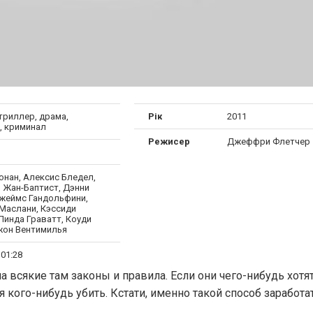
триллер, драма,
Рік
2011
, криминал
Режисер
Джеффри Флетчер
онан, Алексис Бледел,
 Жан-Баптист, Дэнни
Джеймс Гандольфини,
 Маслани, Кэссиди
Линда Граватт, Коуди
жон Вентимилья
 01:28
 всякие там законы и правила. Если они чего-нибудь хотят
ся кого-нибудь убить. Кстати, именно такой способ заработа
…