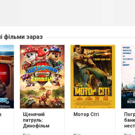
ші фільми зараз
к
Щенячий
Мотор Сіті
Пог
патруль:
банк
Динофільм
нес
мет