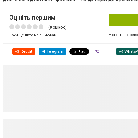
Оцініть першим
(
0
оцінок)
Ніхто ще не рек
Поки ще ніхто не оцінював
Reddit
Telegram
Viber
Whats