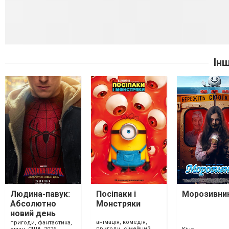
Ін
Людина-павук:
Посіпаки і
Морозивни
Абсолютно
Монстряки
новий день
анімація, комедія,
пригоди, фантастика,
пригоди, сімейний,