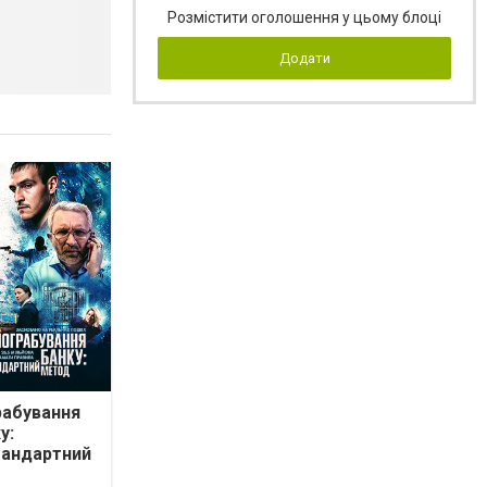
Розмістити оголошення у цьому блоці
Додати
рабування
у:
тандартний
од