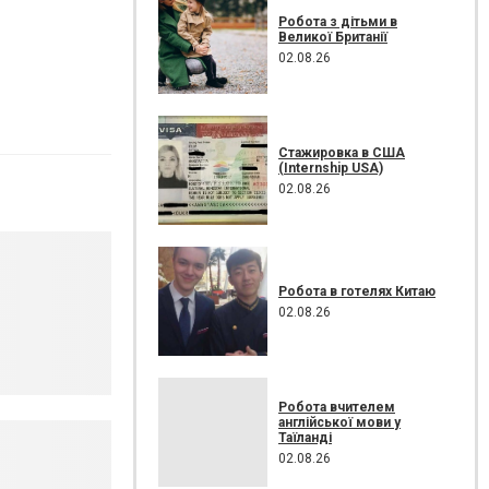
Робота з дітьми в
Великої Британії
02.08.26
Стажировка в США
(Internship USA)
02.08.26
Робота в готелях Китаю
02.08.26
Робота вчителем
англійської мови у
Таїланді
02.08.26