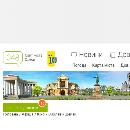
Новини
Дов
Погода
Карта міста
Дові
16
Наші спецпроєкти
Головна
Афіша
Кіно
Виолет и Дейзи