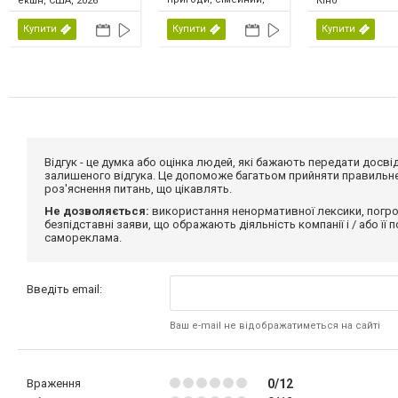
екшн, США, 2026
Кіно
США, 2026
Купити
Купити
Купити
Відгук - це думка або оцінка людей, які бажають передати дос
залишеного відгука. Це допоможе багатьом прийняти правильне 
роз'яснення питань, що цікавлять.
Не дозволяється:
використання ненормативної лексики, погро
безпідставні заяви, що ображають діяльність компанії і / або її
самореклама.
Введіть email:
Ваш e-mail не відображатиметься на сайті
Враження
0/12