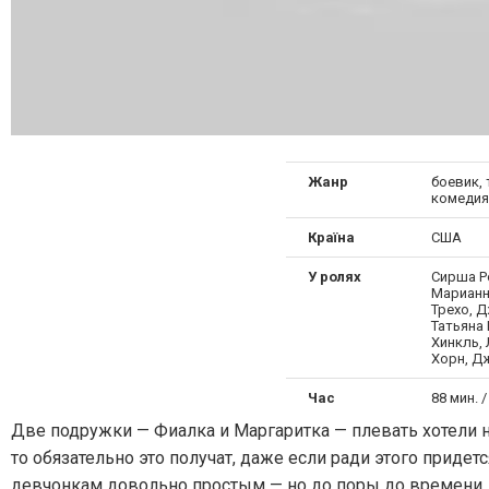
Жанр
боевик, 
комедия
Країна
США
У ролях
Сирша Р
Марианн
Трехо, 
Татьяна
Хинкль, 
Хорн, Д
Час
88 мин. /
Две подружки — Фиалка и Маргаритка — плевать хотели на
то обязательно это получат, даже если ради этого придет
девчонкам довольно простым — но до поры до времени