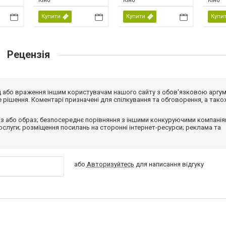
Кіно
Кіно
Кіно
Купити
Купити
Купи
Рецензія
від або враження іншим користувачам нашого сайту з обов'язковою аргу
рішення. Коментарі призначені для спілкування та обговорення, а тако
з або образ; безпосереднє порівняння з іншими конкуруючими компанія
 послуги; розміщення посилань на сторонні інтернет-ресурси; реклама та
або
Авторизуйтесь
для написання відгуку