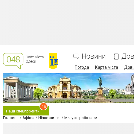
Новини
Дов
Погода
Карта міста
Дові
16
Наші спецпроєкти
Головна
Афіша
Нічне життя
Мы уже работаем