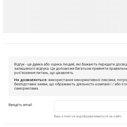
Відгук - це думка або оцінка людей, які бажають передати дос
залишеного відгука. Це допоможе багатьом прийняти правильне 
роз'яснення питань, що цікавлять.
Не дозволяється:
використання ненормативної лексики, погро
безпідставні заяви, що ображають діяльність компанії і / або її
самореклама.
Введіть email:
Ваш e-mail не відображатиметься на сайті