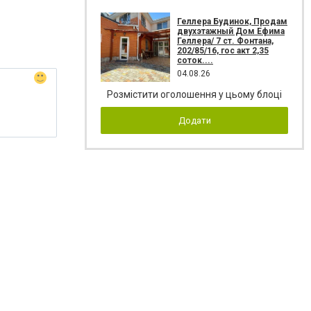
Геллера Будинок, Продам
двухэтажный Дом Ефима
Геллера/ 7 ст. Фонтана,
202/85/16, гос акт 2,35
соток....
04.08.26
Розмістити оголошення у цьому блоці
Додати