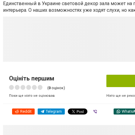
Единственный в Украине световой декор зала может на 
интерьера. О наших возможностях уже ходят слухи, но как
Оцініть першим
(
0
оцінок)
Ніхто ще не рек
Поки ще ніхто не оцінював
Reddit
Telegram
Viber
Whats