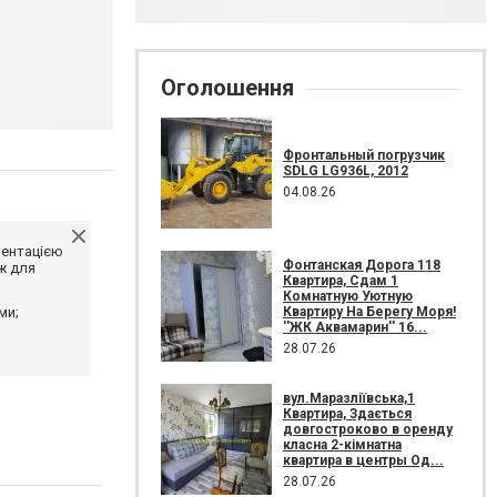
Оголошення
Фронтальный погрузчик
SDLG LG936L, 2012
04.08.26
ментацією
Фонтанская Дорога 118
ж для
Квартира, Сдам 1
Комнатную Уютную
Квартиру На Берегу Моря!
ми;
''ЖК Аквамарин'' 16...
28.07.26
вул.Маразліївська,1
Квартира, Здається
довгостроково в оренду
класна 2-кімнатна
квартира в центры Од...
28.07.26