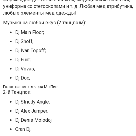
униформа со стетоскопами и т. д. Любая мед атрибутика,
любые элементы мед одежды!
Музыка на любой вкус (2 танцпола):
Dj Main Floor;
Dj Shoff;
Dj Ivan Topoff;
Dj Funt;
Dj Vovas;
Dj Doc;
Голос нашего вечера Mс Пиня.
2-й Танцпол:
Dj Strictly Angle;
Dj Alex Jumper;
Dj Denis Molodoj;
Oran Dj.