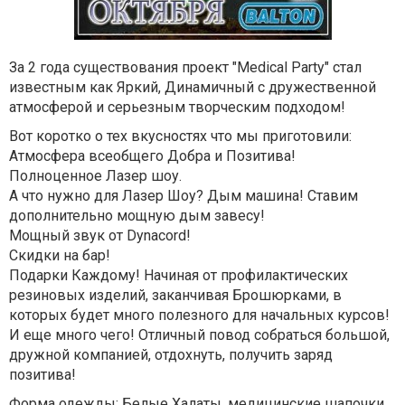
За 2 года существования проект "Medical Party" стал
известным как Яркий, Динамичный с дружественной
атмосферой и серьезным творческим подходом!
Вот коротко о тех вкусностях что мы приготовили:
Атмосфера всеобщего Добра и Позитива!
Полноценное Лазер шоу.
А что нужно для Лазер Шоу? Дым машина! Ставим
дополнительно мощную дым завесу!
Мощный звук от Dynacord!
Скидки на бар!
Подарки Каждому! Начиная от профилактических
резиновых изделий, заканчивая Брошюрками, в
которых будет много полезного для начальных курсов!
И еще много чего! Отличный повод собраться большой,
дружной компанией, отдохнуть, получить заряд
позитива!
Форма одежды: Белые Халаты, медицинские шапочки,