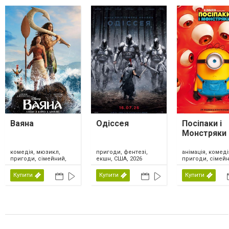
Ваяна
Одіссея
Посіпаки і
Монстряки
комедія, мюзикл,
анімація, комеді
пригоди, фентезі,
пригоди, сімейний,
пригоди, сімейн
екшн, США, 2026
США, Нова Зеландія,
США, 2026
2026
Купити
Купити
Купити