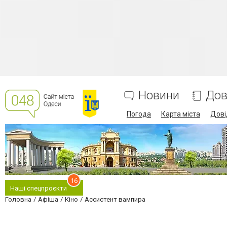
Новини
Дов
Погода
Карта міста
Дові
16
Наші спецпроєкти
Головна
Афіша
Кіно
Ассистент вампира