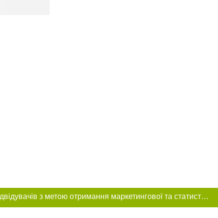
Цей сайт використовує «cookies». Також веб-сайт використовує інтернет-сервіс для збору технічних даних стосовно відвідувачів з метою отримання маркетингової та статистичної інформації. Умови обробки даних відвідувачів сайту див.