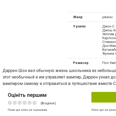
Жанр
ужасы
У ролях
Джон С. 
Джош Ха
Уиллем 
Карлсон
Стивенс
Дон Мак
Ватанаб
Фрэнки 
Режисер
Пол Уай
Даррен Шон вел обычную жизнь школьника из небольшого 
этот необычный и им управляет вампир, Даррен узнал дово
вампиром самому и отправиться в путешествие вместе Ci
Оцініть першим
(
0
оцінок)
Ніхто ще не рек
Поки ще ніхто не оцінював