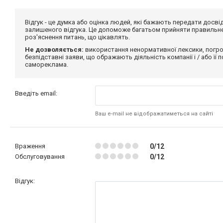
Відгук - це думка або оцінка людей, які бажають передати дос
залишеного відгука. Це допоможе багатьом прийняти правильне 
роз'яснення питань, що цікавлять.
Не дозволяється:
використання ненормативної лексики, погро
безпідставні заяви, що ображають діяльність компанії і / або її
самореклама.
Введіть email:
Ваш e-mail не відображатиметься на сайті
Враження
0/12
Обслуговування
0/12
Відгук: