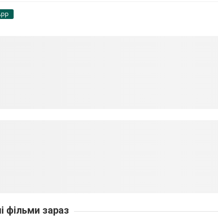
App
ші фільми зараз