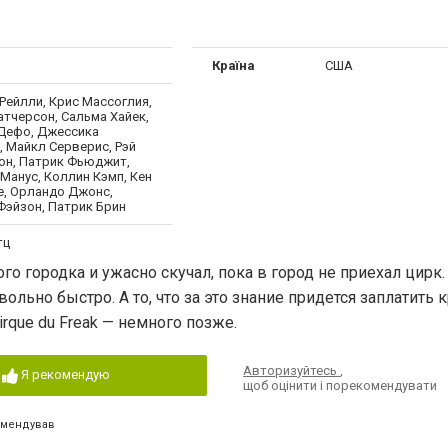
Країна
США
Рейлли, Крис Массоглия,
тчерсон, Сальма Хайек,
Дефо, Джессика
, Майкл Серверис, Рэй
он, Патрик Фьюджит,
Манус, Коллин Кэмп, Кен
е, Орландо Джонс,
Фэйзон, Патрик Брин
тц
городка и ужасно скучал, пока в город не приехал цирк. 
льно быстро. А то, что за это знание придется заплатить 
rque du Freak — немного позже.
Авторизуйтесь
,
Я рекомендую
щоб оцінити і порекомендувати
омендував