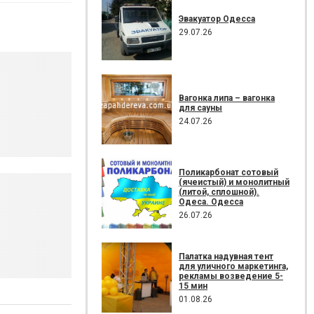
Эвакуатор Одесса
29.07.26
Вагонка липа – вагонка
для сауны
24.07.26
Поликарбонат сотовый
(ячеистый) и монолитный
(литой, сплошной).
Одеса. Одесса
26.07.26
Палатка надувная тент
для уличного маркетинга,
рекламы возведение 5-
15 мин
01.08.26