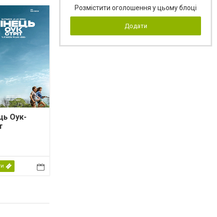
Розмістити оголошення у цьому блоці
Додати
ць Оук-
т
ти