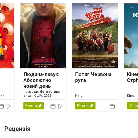
Людина-павук:
Потяг Червона
Кіне
Абсолютно
рута
Стрі
новий день
я,
пригоди, фантастика,
ий,
екшн, США, 2026
Кіно
Кіно
Купити
Купити
Купи
Рецензія