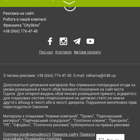
〉
Реклама на сайті
Робота в нашій компанії
Франшиза "CitySites"
+38 (066) 776-47-45
Про нас
Контакти
Автори проєкту
З питань реклами: +38 (066) 776-47-45. E-mail:
reklama@048.ua
Допускається цитування матеріалів без отримання попередньої згоди за
умови розміщення в тексті обов'язкового посилання на сайт міста
Одеси. Для інтернет-видань обов'язкове розміщення прямого, відкритого
для пошукових систем гіперпосилання на цитовані статті не нижче
другого абзацу в тексті або в якості джерела. Порушення виняткових прав
переслідується Законом.
Матеріали з плашками "Новини компаній", "Промо", "Партнерський
матеріал", "Партнерський спецпроєкт", "Політичні новини", "Пресреліз",
"PR", "Офіційно", "Політична реклама" публікуються на правах реклами.
Політика конфіденційності
Правила сайту
Правила
класифайд
Редакційна політика