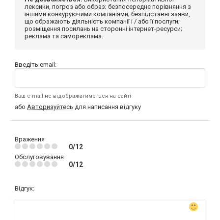
лексики, погроз або образ; безпосереднє порівняння з
іншими конкуруючими компаніями; безпідставні заяви,
що ображають діяльність компанії і / або її послуги;
розміщення посилань на сторонні інтернет-ресурси;
реклама та самореклама.
Введіть email:
Ваш e-mail не відображатиметься на сайті
або
Авторизуйтесь
для написання відгуку
Враження
0/12
Обслуговування
0/12
Відгук: