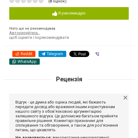
(
0
оцінок)
Я рекомендую
Ніхто ще не рекомендував
Авторизуйтесь
,
щоб оцінити і порекомендувати
Reddit
Telegram
Viber
WhatsApp
Рецензія
Відгук - це думка або оцінка людей, які бажають
передати досвід або враження іншим користувачам
нашого сайту з обов'язковою аргументацією
залишеного відгука. Це допоможе багатьом прийняти
правильне рішення. Коментарі призначені для
спілкування та обговорення, а також для роз'яснення
питань, що цікавлять.
Не дозволяється:
використання ненормативної