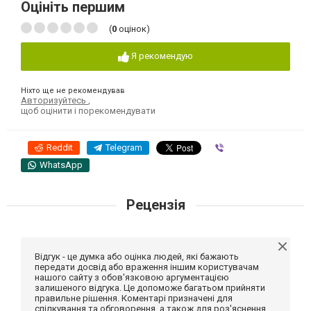
Оцініть першим
(
0
оцінок)
Я рекомендую
Ніхто ще не рекомендував
Авторизуйтесь
,
щоб оцінити і порекомендувати
Reddit
Telegram
Viber
WhatsApp
Рецензія
Відгук - це думка або оцінка людей, які бажають
передати досвід або враження іншим користувачам
нашого сайту з обов'язковою аргументацією
залишеного відгука. Це допоможе багатьом прийняти
правильне рішення. Коментарі призначені для
спілкування та обговорення, а також для роз'яснення