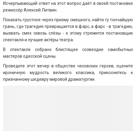
Исчерпывающий ответ на этот вопрос даёт в своей постановке
режиссёр Алексей Литвин.
Показать грустное через призму смешного, найти ту тончайшую
грань, где трагедия превращается в фарс, а фарс - в трагедию,
вызвать смех сквозь слёзы - к этому стремится постановщик
спектакля и лучшие актёры театра.
В спектакле собрано блистящее созвездие самобытных
мастеров одесской сцены.
Проведите этот вечер в обществе чеховских героев, оцените
ироничную мудрость великого классика, прикоснитесь к
признанному шедевру мировой драматургии.