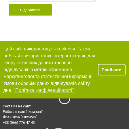
Відправити
Цей сайт використовує «cookies». Також
веб-сайт використовує інтернет-сервіс для
збору технічних даних стосовно
відвідувачів з метою отримання
Прийняти
маркетингової та статистичної інформації.
Умови обробки даних відвідувачів сайту
див.
"Політика конфіденційності"
Реклама на сайті
Робота в нашій компанії
Франшиза "CitySites"
+38 (066) 776-47-45