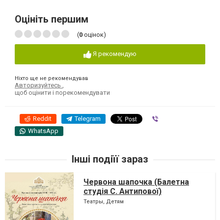
Оцініть першим
(
0
оцінок)
Я рекомендую
Ніхто ще не рекомендував
Авторизуйтесь
,
щоб оцінити і порекомендувати
Reddit
Telegram
Viber
WhatsApp
Інші подіїї зараз
Червона шапочка (Балетна
студія С. Антипової)
Театры, Детям