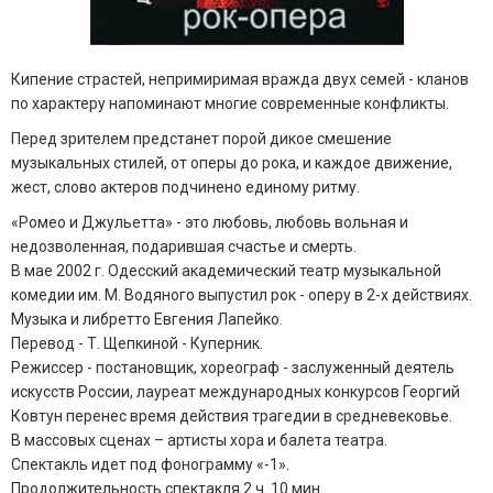
Кипение страстей, непримиримая вражда двух семей - кланов
по характеру напоминают многие современные конфликты.
Перед зрителем предстанет порой дикое смешение
музыкальных стилей, от оперы до рока, и каждое движение,
жест, слово актеров подчинено единому ритму.
«Ромео и Джульетта» - это любовь, любовь вольная и
недозволенная, подарившая счастье и смерть.
В мае 2002 г. Одесский академический театр музыкальной
комедии им. М. Водяного выпустил рок - оперу в 2-х действиях.
Музыка и либретто Евгения Лапейко.
Перевод - Т. Щепкиной - Куперник.
Режиссер - постановщик, хореограф - заслуженный деятель
искусств России, лауреат международных конкурсов Георгий
Ковтун перенес время действия трагедии в средневековье.
В массовых сценах – артисты хора и балета театра.
Спектакль идет под фонограмму «-1».
Продолжительность спектакля 2 ч. 10 мин.