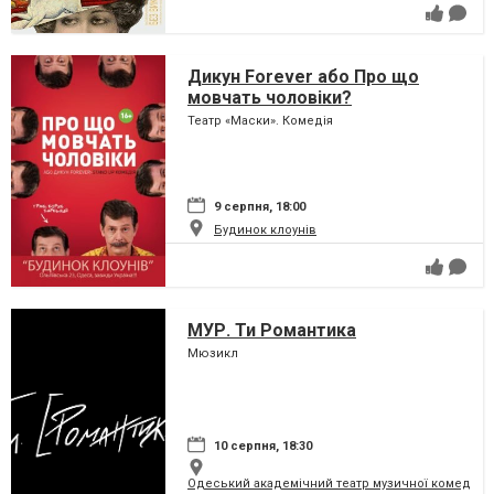
Дикун Forever або Про що
мовчать чоловіки?
Театр «Маски». Комедія
9 серпня, 18:00
Будинок клоунів
МУР. Ти Романтика
Мюзикл
10 серпня, 18:30
Одеський академічний театр музичної комедії і