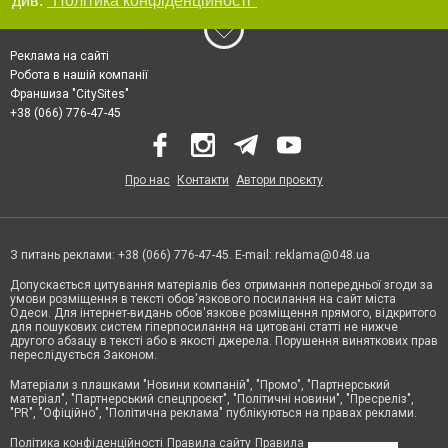
див.
"Політика конфіденційності"
Реклама на сайті
Робота в нашій компанії
Франшиза "CitySites"
+38 (066) 776-47-45
Про нас
Контакти
Автори проєкту
З питань реклами: +38 (066) 776-47-45. E-mail:
reklama@048.ua
Допускається цитування матеріалів без отримання попередньої згоди за
умови розміщення в тексті обов'язкового посилання на сайт міста
Одеси. Для інтернет-видань обов'язкове розміщення прямого, відкритого
для пошукових систем гіперпосилання на цитовані статті не нижче
другого абзацу в тексті або в якості джерела. Порушення виняткових прав
переслідується Законом.
Матеріали з плашками "Новини компаній", "Промо", "Партнерський
матеріал", "Партнерський спецпроєкт", "Політичні новини", "Пресреліз",
"PR", "Офіційно", "Політична реклама" публікуються на правах реклами.
Політика конфіденційності
Правила сайту
Правила