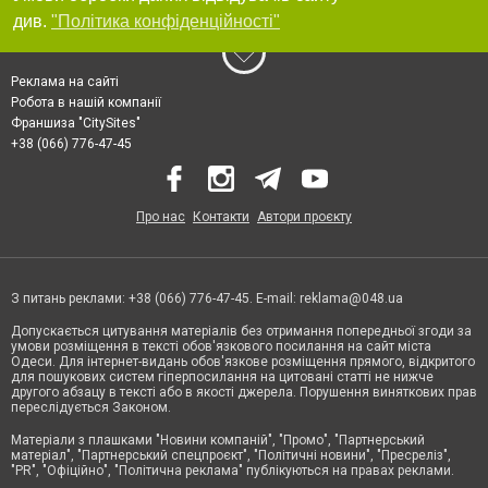
див.
"Політика конфіденційності"
Реклама на сайті
Робота в нашій компанії
Франшиза "CitySites"
+38 (066) 776-47-45
Про нас
Контакти
Автори проєкту
З питань реклами: +38 (066) 776-47-45. E-mail:
reklama@048.ua
Допускається цитування матеріалів без отримання попередньої згоди за
умови розміщення в тексті обов'язкового посилання на сайт міста
Одеси. Для інтернет-видань обов'язкове розміщення прямого, відкритого
для пошукових систем гіперпосилання на цитовані статті не нижче
другого абзацу в тексті або в якості джерела. Порушення виняткових прав
переслідується Законом.
Матеріали з плашками "Новини компаній", "Промо", "Партнерський
матеріал", "Партнерський спецпроєкт", "Політичні новини", "Пресреліз",
"PR", "Офіційно", "Політична реклама" публікуються на правах реклами.