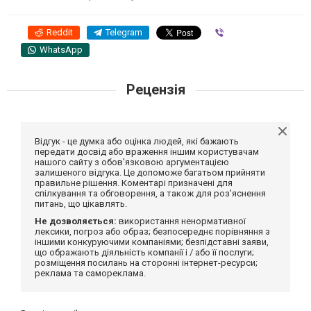
Reddit
Telegram
Viber
WhatsApp
Рецензія
Відгук - це думка або оцінка людей, які бажають
передати досвід або враження іншим користувачам
нашого сайту з обов'язковою аргументацією
залишеного відгука. Це допоможе багатьом прийняти
правильне рішення. Коментарі призначені для
спілкування та обговорення, а також для роз'яснення
питань, що цікавлять.
Не дозволяється:
використання ненормативної
лексики, погроз або образ; безпосереднє порівняння з
іншими конкуруючими компаніями; безпідставні заяви,
що ображають діяльність компанії і / або її послуги;
розміщення посилань на сторонні інтернет-ресурси;
реклама та самореклама.