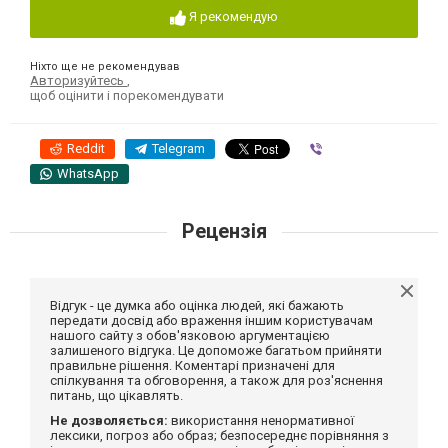
Я рекомендую
Ніхто ще не рекомендував
Авторизуйтесь
,
щоб оцінити і порекомендувати
Reddit
Telegram
Viber
WhatsApp
Рецензія
Відгук - це думка або оцінка людей, які бажають
передати досвід або враження іншим користувачам
нашого сайту з обов'язковою аргументацією
залишеного відгука. Це допоможе багатьом прийняти
правильне рішення. Коментарі призначені для
спілкування та обговорення, а також для роз'яснення
питань, що цікавлять.
Не дозволяється:
використання ненормативної
лексики, погроз або образ; безпосереднє порівняння з