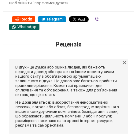
щоб оцінити і порекомендувати
Reddit
Telegram
Viber
WhatsApp
Рецензія
Відгук - це думка або оцінка людей, які бажають
передати досвід або враження іншим користувачам
нашого сайту з обов'язковою аргументацією
залишеного відгука. Це допоможе багатьом прийняти
правильне рішення. Коментарі призначені для
спілкування та обговорення, а також для роз'яснення
питань, що цікавлять.
Не дозволяється:
використання ненормативної
лексики, погроз або образ; безпосереднє порівняння з
іншими конкуруючими компаніями; безпідставні заяви,
що ображають діяльність компанії і / або її послуги;
розміщення посилань на сторонні інтернет-ресурси;
реклама та самореклама.