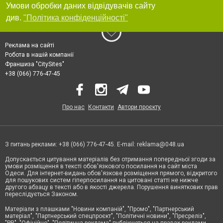
Умови обробки даних відвідувачів сайту
див.
"Політика конфіденційності"
Реклама на сайті
Робота в нашій компанії
Франшиза "CitySites"
+38 (066) 776-47-45
Про нас
Контакти
Автори проєкту
З питань реклами: +38 (066) 776-47-45. E-mail:
reklama@048.ua
Допускається цитування матеріалів без отримання попередньої згоди за
умови розміщення в тексті обов'язкового посилання на сайт міста
Одеси. Для інтернет-видань обов'язкове розміщення прямого, відкритого
для пошукових систем гіперпосилання на цитовані статті не нижче
другого абзацу в тексті або в якості джерела. Порушення виняткових прав
переслідується Законом.
Матеріали з плашками "Новини компаній", "Промо", "Партнерський
матеріал", "Партнерський спецпроєкт", "Політичні новини", "Пресреліз",