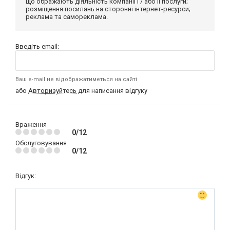
що ображають діяльність компанії і / або її послуги;
розміщення посилань на сторонні інтернет-ресурси;
реклама та самореклама.
Введіть email:
Ваш e-mail не відображатиметься на сайті
або
Авторизуйтесь
для написання відгуку
Враження
0/12
Обслуговування
0/12
Відгук: