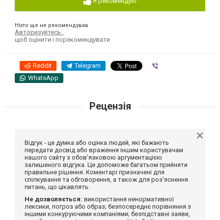
Я рекомендую
Ніхто ще не рекомендував
Авторизуйтесь
,
щоб оцінити і порекомендувати
Reddit
Telegram
Viber
WhatsApp
Рецензія
Відгук - це думка або оцінка людей, які бажають
передати досвід або враження іншим користувачам
нашого сайту з обов'язковою аргументацією
залишеного відгука. Це допоможе багатьом прийняти
правильне рішення. Коментарі призначені для
спілкування та обговорення, а також для роз'яснення
питань, що цікавлять.
Не дозволяється:
використання ненормативної
лексики, погроз або образ; безпосереднє порівняння з
іншими конкуруючими компаніями; безпідставні заяви,