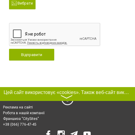
Вибрати
Відправити
Цей сайт використовує «cookies». Також веб-сайт використовує інтернет-сервіс для збору технічних даних стосовно відвідувачів з метою отримання маркетингової та статистичної інформації. Умови обробки даних відвідувачів сайту див.
〉
Реклама на сайті
Робота в нашій компанії
Франшиза "CitySites"
+38 (066) 776-47-45