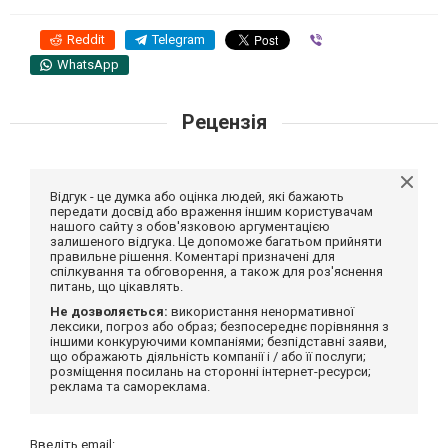
Reddit
Telegram
Viber
WhatsApp
Рецензія
Відгук - це думка або оцінка людей, які бажають
передати досвід або враження іншим користувачам
нашого сайту з обов'язковою аргументацією
залишеного відгука. Це допоможе багатьом прийняти
правильне рішення. Коментарі призначені для
спілкування та обговорення, а також для роз'яснення
питань, що цікавлять.
Не дозволяється:
використання ненормативної
лексики, погроз або образ; безпосереднє порівняння з
іншими конкуруючими компаніями; безпідставні заяви,
що ображають діяльність компанії і / або її послуги;
розміщення посилань на сторонні інтернет-ресурси;
реклама та самореклама.
Введіть email: