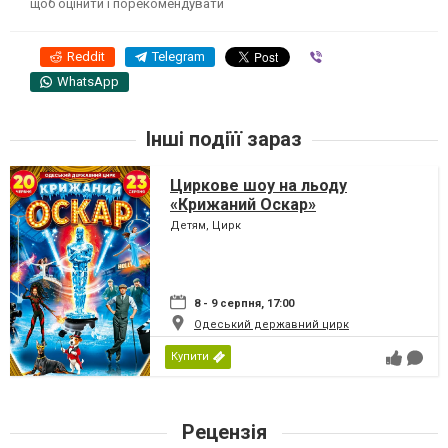
щоб оцінити і порекомендувати
Reddit
Telegram
Viber
WhatsApp
Інші подіїї зараз
Циркове шоу на льоду
«Крижаний Оскар»
Детям, Цирк
8 - 9 серпня, 17:00
Одеський державний цирк
Купити
Рецензія