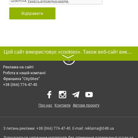
Відправити
Цей сайт використовує «cookies». Також веб-сайт використовує інтернет-сервіс для збору технічних даних стосовно відвідувачів з метою отримання маркетингової та статистичної інформації. Умови обробки даних відвідувачів сайту див.
〉
Реклама на сайті
Робота в нашій компанії
Франшиза "CitySites"
+38 (066) 776-47-45
Про нас
Контакти
Автори проєкту
З питань реклами: +38 (066) 776-47-45. E-mail:
reklama@048.ua
Допускається цитування матеріалів без отримання попередньої згоди за