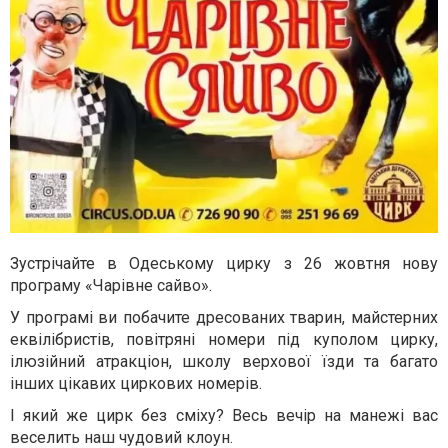
Зустрічайте в Одеському цирку з 26 жовтня нову
програму «Чарівне сайво».
У програмі ви побачите дресованих тварин, майстерних
еквілібристів, повітряні номери під куполом цирку,
ілюзійний атракціон, школу верхової їзди та багато
інших цікавих циркових номерів.
І який же цирк без сміху? Весь вечір на манежі вас
веселить наш чудовий клоун.